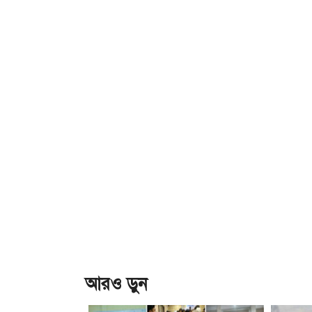
আরও ড়ুন