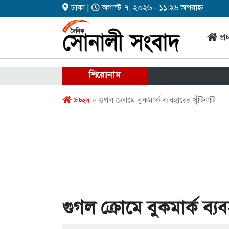
ঢাকা |
অগাস্ট ৭, ২০২৬ - ১১:২৬ অপরাহ্ন
প্র
শিরোনাম
প্রচ্ছদ
» গুগল ক্রোমে বুকমার্ক ব্যবহারের খুঁটিনাটি
গুগল ক্রোমে বুকমার্ক ব্যব