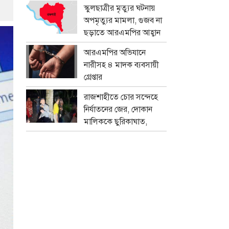
প্রতারক চক্র
স্কুলছাত্রীর মৃত্যুর ঘটনায়
অপমৃত্যুর মামলা, গুজব না
ছড়াতে আরএমপির আহ্বান
আরএমপির অভিযানে
নারীসহ ৪ মাদক ব্যবসায়ী
গ্রেপ্তার
রাজশাহীতে চোর সন্দেহে
নির্যাতনের জের, দোকান
মালিককে ছুরিকাঘাত,
মামলা