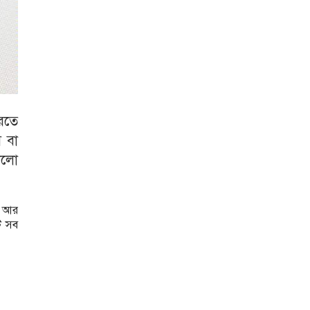
করতে
 বা
ালো
। আর
ি সব