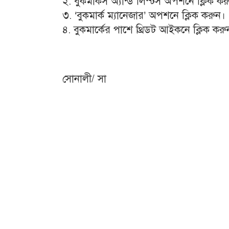
২. বুকমার্কস অ্যান্ড লিস্টস অপশনে ক্লিক কর
৩. ‘বুকমার্ক ম্যানেজার’ অপশনে ক্লিক করুন।
৪. বুকমার্কের পাশে থ্রিডট আইকনে ক্লিক ক
সোনালী/ সা