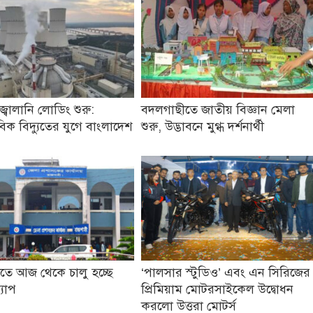
জ্বালানি লোডিং শুরু:
বদলগাছীতে জাতীয় বিজ্ঞান মেলা
িক বিদ্যুতের যুগে বাংলাদেশ
শুরু, উদ্ভাবনে মুগ্ধ দর্শনার্থী
তে আজ থেকে চালু হচ্ছে
‘পালসার স্টুডিও’ এবং এন সিরিজের
্যাপ
প্রিমিয়াম মোটরসাইকেল উদ্বোধন
করলো উত্তরা মোটর্স