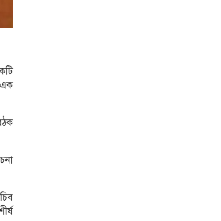
একটি
ু-এক
বৈঠক
োচনা
সচিব
র্ষ