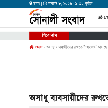
ঢাকা |
অগাস্ট ৮, ২০২৬ - ৯:৩২ পূর্বাহ্ন
প্র
শিরোনাম
প্রচ্ছদ
» অসাধু ব্যবসায়ীদের রুখতে টাস্কফোর্স আসছে
অসাধু ব্যবসায়ীদের রুখত