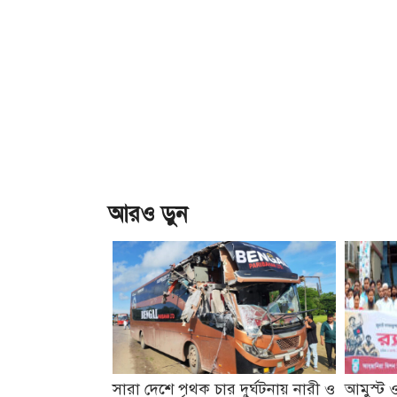
আরও ড়ুন
সারা দেশে পৃথক চার দুর্ঘটনায় নারী ও
আমুস্ট ও