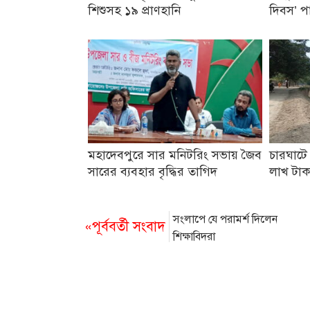
শিশুসহ ১৯ প্রাণহানি
দিবস’ প
মহাদেবপুরে সার মনিটরিং সভায় জৈব
চারঘাটে
সারের ব্যবহার বৃদ্ধির তাগিদ
লাখ টা
সংলাপে যে পরামর্শ দিলেন
«পূর্ববর্তী সংবাদ
শিক্ষাবিদরা