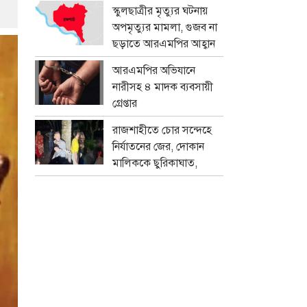
প্রতারক চক্র
স্কুলছাত্রীর মৃত্যুর ঘটনায়
অপমৃত্যুর মামলা, গুজব না
ছড়াতে আরএমপির আহ্বান
আরএমপির অভিযানে
নারীসহ ৪ মাদক ব্যবসায়ী
গ্রেপ্তার
রাজশাহীতে চোর সন্দেহে
নির্যাতনের জের, দোকান
মালিককে ছুরিকাঘাত,
মামলা