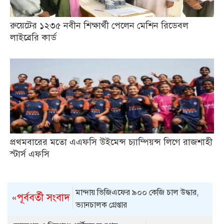
রুয়েটের ১২৩৫ নবীন শিক্ষার্থী পেলেন মেশিন রিডেবল
লাইব্রেরি কার্ড
প্রথমবারের মতো এএফসি উইমেন্স চ্যাম্পিয়ন্স লিগে রাজশাহী
স্টার্স এফসি
মান্দায় ভিজিএফের ৯০০ কেজি চাল উদ্ধার,
«পূর্ববর্তী সংবাদ
ভ্যানচালক গ্রেপ্তার