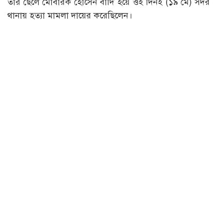
তার ছেলে মোবারক হোসেন বাদি হয়ে ওই দিনই (১৯ মে) সদর
থানায় হত্যা মামলা দায়ের করেছিলেন।