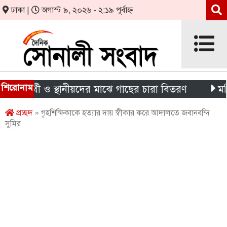
ঢাকা |
অগাস্ট ৯, ২০২৬ - ২:১৯ পূর্বাহ্ন
শিরোনাম
ষার্থী ও স্থানীয়দের মাঝে গাছের চারা বিতরণ
মন্দিরের 
প্রচ্ছদ
» গৃহশিক্ষিকাকে হত্যার দায় স্বীকার করে আদালতে জবানবন্দি
সুমির