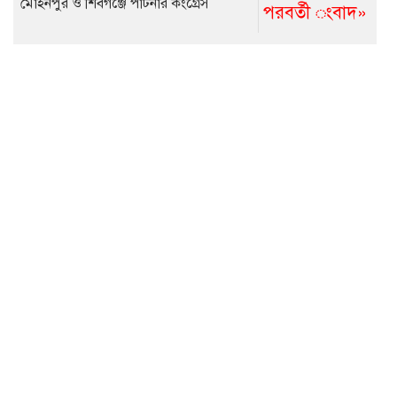
মোহনপুর ও শিবগঞ্জে পার্টনার কংগ্রেস
পরবর্তী ংবাদ»