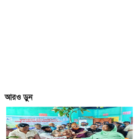
আরও ড়ুন