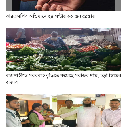
আরএমপির অভিযানে ২৪ ঘণ্টায় ২২ জন গ্রেপ্তার
রাজশাহীতে সরবরাহ বৃদ্ধিতে কমেছে সবজির দাম, চড়া ডিমের
বাজার