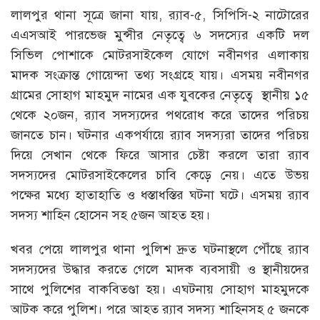
লালপুর থানা সূত্রে জানা যায়, র‌্যাব-৫, সিপিসি-২ নাটোরের
এএসআই পারভেজ মুন্সীর নেতৃত্বে ৬ সদস্যের একটি দল
সিভিল পোশাকে মোটরসাইকেল যোগে নবীনগর এলাকায়
মাদক সংক্রান্ত গোয়েন্দা তথ্য সংগ্রহে যায়। এসময় নবীনগর
গ্রামের সোহাগ মাহমুদ নামের এক যুবকের নেতৃত্বে স্থানীয় ১৫
থেকে ২০জন, র‌্যাব সদস্যদের পথরোধ করে তাদের পরিচয়
জানতে চান। ঘটনার একপর্যায়ে র‌্যাব সদস্যরা তাদের পরিচয়
দিয়ে সেখান থেকে ফিরে আসার চেষ্টা করলে তারা র‌্যাব
সদস্যদের মোটরসাইকেলের চাবি কেড়ে নেয়। এতে উভয়
পক্ষের মধ্যে হাতাহাতি ও ধস্তাধস্তির ঘটনা ঘটে। এসময় র‌্যাব
সদস্য শাহিন হোসেন সহ ৫জন আহত হয়।
খবর পেয়ে লালপুর থানা পুলিশ দ্রুত ঘটনাস্থলে পৌঁছে র‌্যাব
সদস্যদের উদ্ধার করতে গেলে মাদক ব্যবসায়ী ও স্থানীয়দের
সাথে পুলিশের বাকবিতণ্ডা হয়। এঘটনায় সোহাগ মাহমুদকে
আটক করে পুলিশ। পরে আহত র‌্যাব সদস্য শাহিনসহ ৫ জনকে