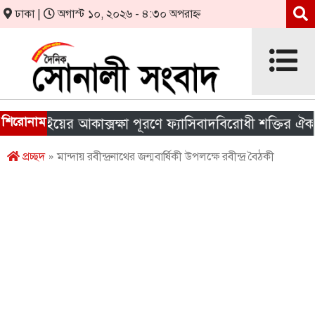
ঢাকা |
অগাস্ট ১০, ২০২৬ - ৪:৩০ অপরাহ্ন
শিরোনাম
লাইয়ের আকাক্সক্ষা পূরণে ফ্যাসিবাদবিরোধী শক্তির ঐক্য জরুর
প্রচ্ছদ
» মান্দায় রবীন্দ্রনাথের জন্মবার্ষিকী উপলক্ষে রবীন্দ্র বৈঠকী