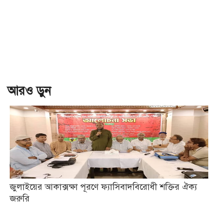
আরও ড়ুন
জুলাইয়ের আকাক্সক্ষা পূরণে ফ্যাসিবাদবিরোধী শক্তির ঐক্য
জরুরি