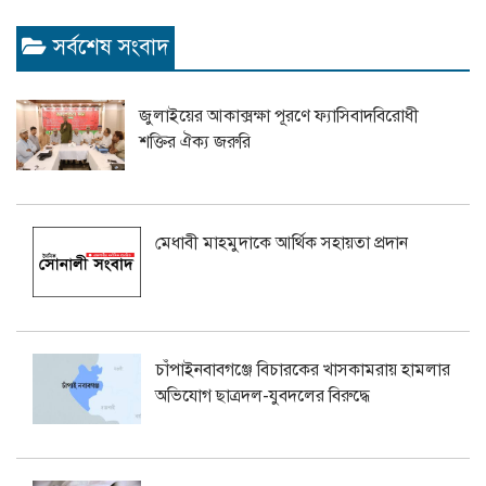
সর্বশেষ সংবাদ
জুলাইয়ের আকাক্সক্ষা পূরণে ফ্যাসিবাদবিরোধী
শক্তির ঐক্য জরুরি
মেধাবী মাহমুদাকে আর্থিক সহায়তা প্রদান
চাঁপাইনবাবগঞ্জে বিচারকের খাসকামরায় হামলার
অভিযোগ ছাত্রদল-যুবদলের বিরুদ্ধে