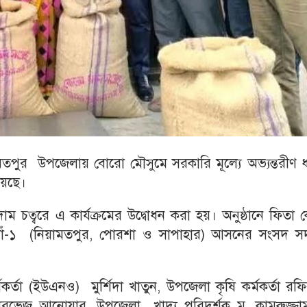
তপুর উপজেলায় বোরো মৌসুমে সরকারি মূল্যে অভ্যন্তরীণ ধ
য়েছে।
ম চত্বরে এ কার্যক্রমের উদ্বোধন করা হয়। অনুষ্ঠানে ফিতা 
নওগাঁ-১ (নিয়ামতপুর, পোরশা ও সাপাহার) আসনের সংসদ সদ
কর্তা (ইউএনও) মুর্শিদা খাতুন, উপজেলা কৃষি কর্মকর্তা রফ
পারভেজ আনোয়ার, উপজেলা খাদ্য পরিদর্শক মু. কামরুজ্জাম