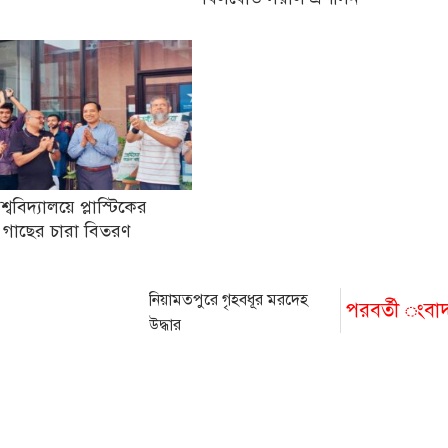
িশ্ববিদ্যালয়ে প্লাস্টিকের
 গাছের চারা বিতরণ
নিয়ামতপুরে গৃহবধূর মরদেহ
পরবর্তী ংবা
উদ্ধার