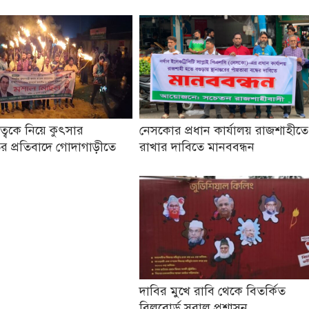
তৃত্বকে নিয়ে কুৎসার
নেসকোর প্রধান কার্যালয় রাজশাহীতে
র প্রতিবাদে গোদাগাড়ীতে
রাখার দাবিতে মানববন্ধন
দাবির মুখে রাবি থেকে বিতর্কিত
বিলবোর্ড সরাল প্রশাসন