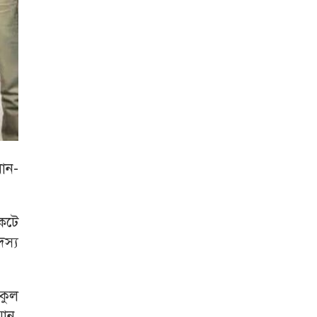
ান-
কেটে
স্য
িকুল
ান,