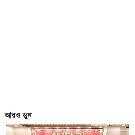
আরও ড়ুন