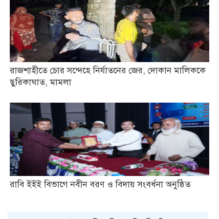
রাজশাহীতে চোর সন্দেহে নির্যাতনের জের, দোকান মালিককে
ছুরিকাঘাত, মামলা
রাবি ইইই বিভাগে নবীন বরণ ও বিদায় সংবর্ধনা অনুষ্ঠিত