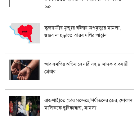
চক্র
স্কুলছাত্রীর মৃত্যুর ঘটনায় অপমৃত্যুর মামলা,
গুজব না ছড়াতে আরএমপির আহ্বান
আরএমপির অভিযানে নারীসহ ৪ মাদক ব্যবসায়ী
গ্রেপ্তার
রাজশাহীতে চোর সন্দেহে নির্যাতনের জের, দোকান
মালিককে ছুরিকাঘাত, মামলা