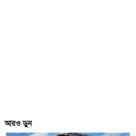
আরও ড়ুন