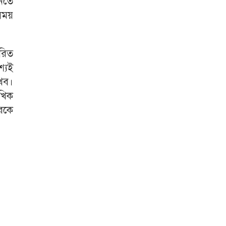
ানতে
সময়
ারিত
্যই
েখব।
ৌখিক
ারকে