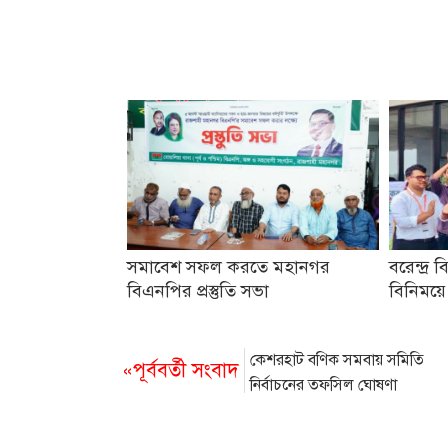
সমাবেশ সফল করতে মহানগর
বরেন্দ্র ব
বিএনপির প্রস্তুতি সভা
বিনিময়ে
কেশরহাট বণিক সমবায় সমিতি
«পূর্ববর্তী সংবাদ
নির্বাচনের তফসিল ঘোষণা