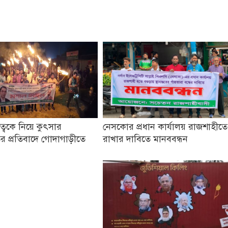
তৃত্বকে নিয়ে কুৎসার
নেসকোর প্রধান কার্যালয় রাজশাহীতে
র প্রতিবাদে গোদাগাড়ীতে
রাখার দাবিতে মানববন্ধন