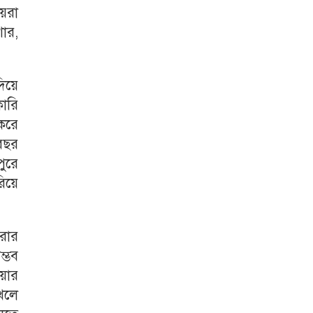
ীয়রা
শোর,
দিয়ে
ারি
 করে
বছর
পুরে
িয়ে
করার
ম্ভব
ওয়ার
খলে