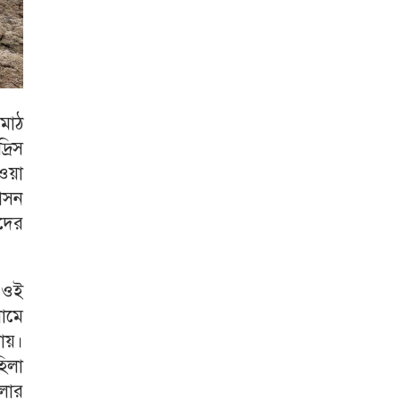
মাঠ
রিস
ওয়া
শাসন
দের
য় ওই
ামে
যায়।
িলা
চলার