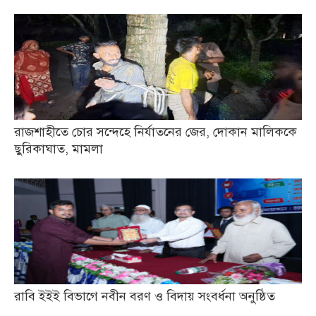
রাজশাহীতে চোর সন্দেহে নির্যাতনের জের, দোকান মালিককে
ছুরিকাঘাত, মামলা
রাবি ইইই বিভাগে নবীন বরণ ও বিদায় সংবর্ধনা অনুষ্ঠিত