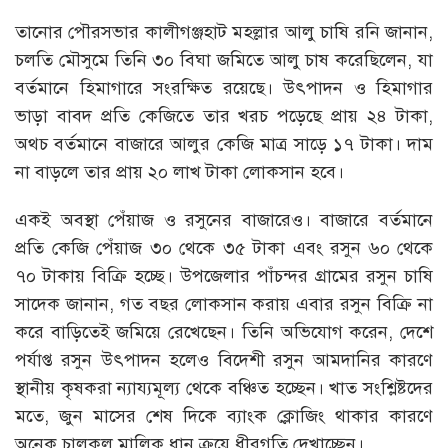
তানোর পৌরসভার কালীগঞ্জহাট মহল্লার আলু চাষি রনি জানান,
চলতি মৌসুমে তিনি ৩০ বিঘা জমিতে আলু চাষ করেছিলেন, যা
বর্তমানে হিমাগারে সংরক্ষিত রয়েছে। উৎপাদন ও হিমাগার
ভাড়া বাবদ প্রতি কেজিতে তার খরচ পড়েছে প্রায় ২৪ টাকা,
অথচ বর্তমানে বাজারে আলুর কেজি মাত্র সাড়ে ১৭ টাকা। দাম
না বাড়লে তার প্রায় ২০ লাখ টাকা লোকসান হবে।
একই অবস্থা পেঁয়াজ ও রসুনের বাজারেও। বাজারে বর্তমানে
প্রতি কেজি পেঁয়াজ ৩০ থেকে ৩৫ টাকা এবং রসুন ৬০ থেকে
৭০ টাকায় বিক্রি হচ্ছে। উপজেলার পাঁচন্দর গ্রামের রসুন চাষি
সাদেক জানান, গত বছর লোকসান করায় এবার রসুন বিক্রি না
করে বাড়িতেই জমিয়ে রেখেছেন। তিনি অভিযোগ করেন, দেশে
পর্যাপ্ত রসুন উৎপাদন হলেও বিদেশী রসুন আমদানির কারণে
স্থানীয় কৃষকরা ন্যায্যমূল্য থেকে বঞ্চিত হচ্ছেন। খাত সংশ্লিষ্টদের
মতে, জুন মাসের শেষ দিকে ব্যাংক ক্লোজিং থাকার কারণে
অনেক চালকল মালিক ধান ক্রয়ে ধীরগতি দেখাচ্ছেন।