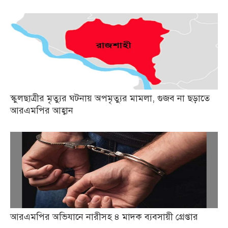
স্কুলছাত্রীর মৃত্যুর ঘটনায় অপমৃত্যুর মামলা, গুজব না ছড়াতে
আরএমপির আহ্বান
আরএমপির অভিযানে নারীসহ ৪ মাদক ব্যবসায়ী গ্রেপ্তার