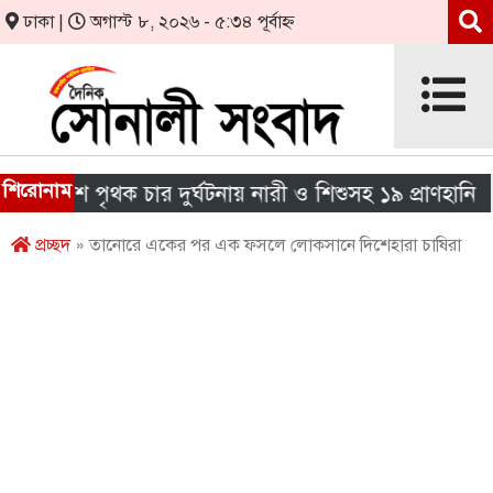
ঢাকা |
অগাস্ট ৮, ২০২৬ - ৫:৩৪ পূর্বাহ্ন
শিরোনাম
শে পৃথক চার দুর্ঘটনায় নারী ও শিশুসহ ১৯ প্রাণহানি
এই
প্রচ্ছদ
» তানোরে একের পর এক ফসলে লোকসানে দিশেহারা চাষিরা