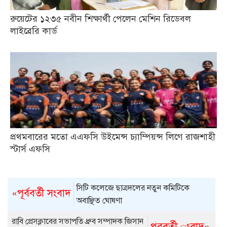
রুয়েটের ১২৩৫ নবীন শিক্ষার্থী পেলেন মেশিন রিডেবল
লাইব্রেরি কার্ড
প্রথমবারের মতো এএফসি উইমেন্স চ্যাম্পিয়ন্স লিগে রাজশাহী
স্টার্স এফসি
সিটি কলেজে ছাত্রদলের নতুন কমিটিকে
«পূর্ববর্তী সংবাদ
অবাঞ্ছিত ঘোষণা
রাবি প্রেসক্লাবের সভাপতি ধ্রুব সম্পাদক জিসান
পরবর্তী ংবাদ»