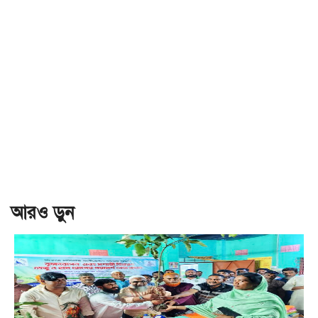
আরও ড়ুন