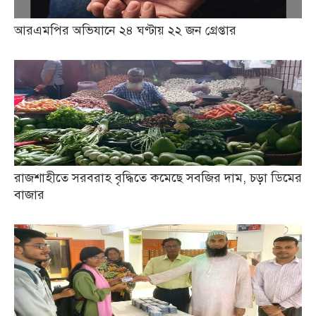
আরএমপির অভিযানে ২৪ ঘণ্টায় ২২ জন গ্রেপ্তার
রাজশাহীতে সরবরাহ বৃদ্ধিতে কমেছে সবজির দাম, চড়া ডিমের
বাজার