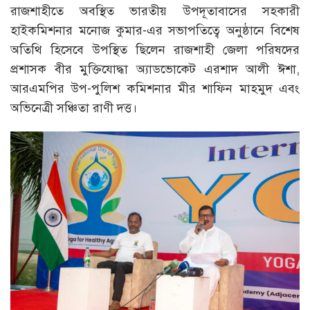
রাজশাহীতে অবস্থিত ভারতীয় উপদূতাবাসের সহকারী
হাইকমিশনার মনোজ কুমার-এর সভাপতিত্বে অনুষ্ঠানে বিশেষ
অতিথি হিসেবে উপস্থিত ছিলেন রাজশাহী জেলা পরিষদের
প্রশাসক বীর মুক্তিযোদ্ধা অ্যাডভোকেট এরশাদ আলী ঈশা,
আরএমপির উপ-পুলিশ কমিশনার মীর শাফিন মাহমুদ এবং
অভিনেত্রী সঞ্চিতা রাণী দত্ত।