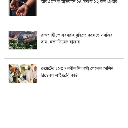
আরএমপির অভিযানে ২৪ ঘণ্টায় ২২ জন গ্রেপ্তার
রাজশাহীতে সরবরাহ বৃদ্ধিতে কমেছে সবজির
দাম, চড়া ডিমের বাজার
রুয়েটের ১২৩৫ নবীন শিক্ষার্থী পেলেন মেশিন
রিডেবল লাইব্রেরি কার্ড