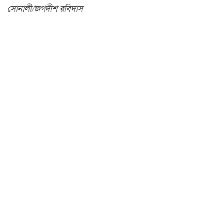
সোনালী/জগদীশ রবিদাস