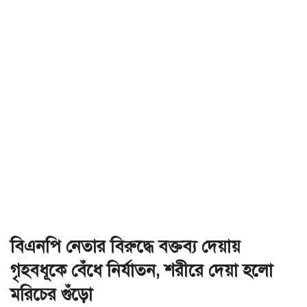
বিএনপি নেতার বিরুদ্ধে বক্তব্য দেয়ায়
গৃহবধূকে বেঁধে নির্যাতন, শরীরে দেয়া হলো
মরিচের গুঁড়ো