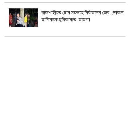
রাজশাহীতে চোর সন্দেহে নির্যাতনের জের, দোকান
মালিককে ছুরিকাঘাত, মামলা