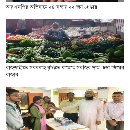
আরএমপির অভিযানে ২৪ ঘণ্টায় ২২ জন গ্রেপ্তার
রাজশাহীতে সরবরাহ বৃদ্ধিতে কমেছে সবজির দাম, চড়া ডিমের
বাজার