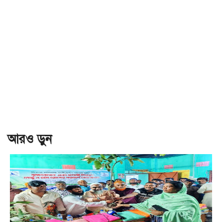
আরও ড়ুন