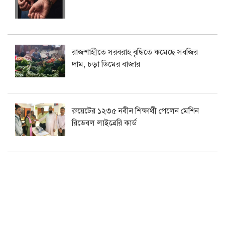
রাজশাহীতে সরবরাহ বৃদ্ধিতে কমেছে সবজির
দাম, চড়া ডিমের বাজার
রুয়েটের ১২৩৫ নবীন শিক্ষার্থী পেলেন মেশিন
রিডেবল লাইব্রেরি কার্ড