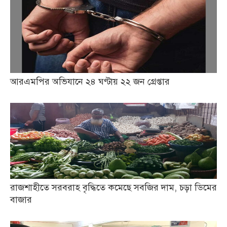
আরএমপির অভিযানে ২৪ ঘণ্টায় ২২ জন গ্রেপ্তার
রাজশাহীতে সরবরাহ বৃদ্ধিতে কমেছে সবজির দাম, চড়া ডিমের
বাজার