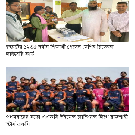
রুয়েটের ১২৩৫ নবীন শিক্ষার্থী পেলেন মেশিন রিডেবল
লাইব্রেরি কার্ড
প্রথমবারের মতো এএফসি উইমেন্স চ্যাম্পিয়ন্স লিগে রাজশাহী
স্টার্স এফসি