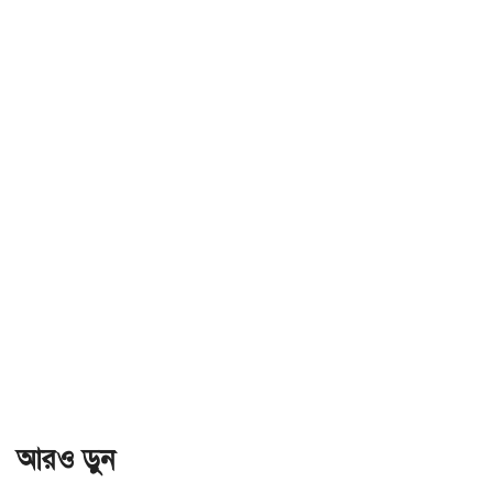
আরও ড়ুন