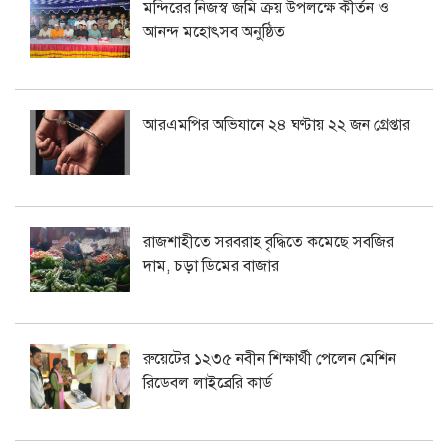
মন্দিরের নিজস্ব জমি ক্রয় উপলক্ষে কীর্তন ও
আনন্দ মহোৎসব অনুষ্ঠিত
আরএমপির অভিযানে ২৪ ঘণ্টায় ২২ জন গ্রেপ্তার
রাজশাহীতে সরবরাহ বৃদ্ধিতে কমেছে সবজির
দাম, চড়া ডিমের বাজার
রুয়েটের ১২৩৫ নবীন শিক্ষার্থী পেলেন মেশিন
রিডেবল লাইব্রেরি কার্ড