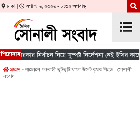
ঢাকা |
অগাস্ট ৬, ২০২৬ - ৮:৩২ অপরাহ্ন
শিরোনাম
ীয় সরকার নির্বাচন নিয়ে সুস্পষ্ট নির্দেশনা নেই ইসির কাছে
প্রচ্ছদ
» নাচোলে গরুবাহী ভুটভুটি খালে উল্টে কৃষক নিহত - সোনালী
সংবাদ