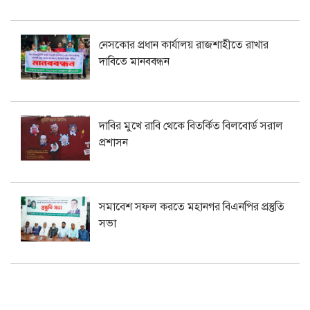
নেসকোর প্রধান কার্যালয় রাজশাহীতে রাখার
দাবিতে মানববন্ধন
দাবির মুখে রাবি থেকে বিতর্কিত বিলবোর্ড সরাল
প্রশাসন
সমাবেশ সফল করতে মহানগর বিএনপির প্রস্তুতি
সভা