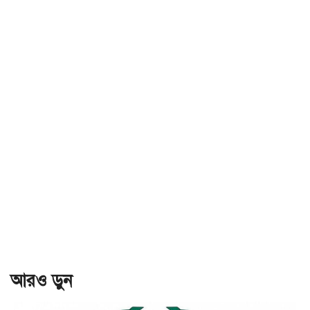
আরও ড়ুন