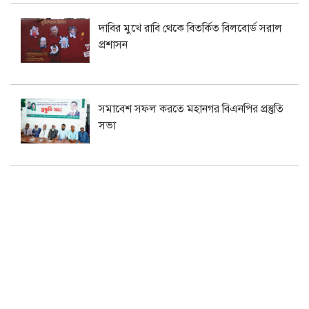
দাবির মুখে রাবি থেকে বিতর্কিত বিলবোর্ড সরাল
প্রশাসন
সমাবেশ সফল করতে মহানগর বিএনপির প্রস্তুতি
সভা