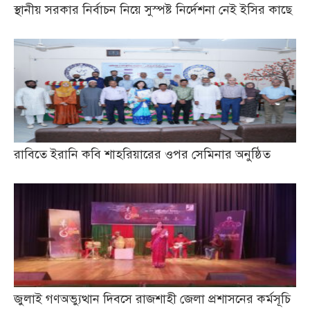
স্থানীয় সরকার নির্বাচন নিয়ে সুস্পষ্ট নির্দেশনা নেই ইসির কাছে
রাবিতে ইরানি কবি শাহরিয়ারের ওপর সেমিনার অনুষ্ঠিত
জুলাই গণঅভ্যুত্থান দিবসে রাজশাহী জেলা প্রশাসনের কর্মসূচি