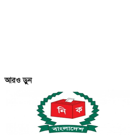
আরও ড়ুন