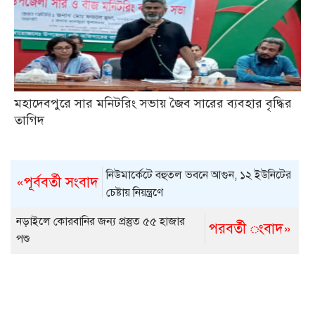
মহাদেবপুরে সার মনিটরিং সভায় জৈব সারের ব্যবহার বৃদ্ধির
তাগিদ
নিউমার্কেটে বহুতল ভবনে আগুন, ১২ ইউনিটের
«পূর্ববর্তী সংবাদ
চেষ্টায় নিয়ন্ত্রণে
নড়াইলে কোরবানির জন্য প্রস্তুত ৫৫ হাজার
পরবর্তী ংবাদ»
পশু