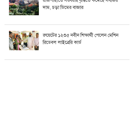
রাজশাহীতে সরবরাহ বৃদ্ধিতে কমেছে সবজির
দাম, চড়া ডিমের বাজার
রুয়েটের ১২৩৫ নবীন শিক্ষার্থী পেলেন মেশিন
রিডেবল লাইব্রেরি কার্ড