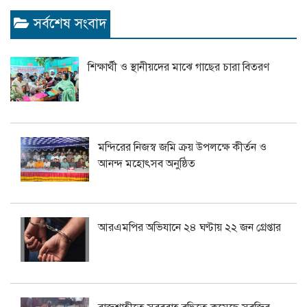
সর্বশেষ সংবাদ
শিক্ষার্থী ও স্থানীয়দের মাঝে গাছের চারা বিতরণ
মন্দিরের নিজস্ব জমি ক্রয় উপলক্ষে কীর্তন ও
আনন্দ মহোৎসব অনুষ্ঠিত
আরএমপির অভিযানে ২৪ ঘণ্টায় ২২ জন গ্রেপ্তার