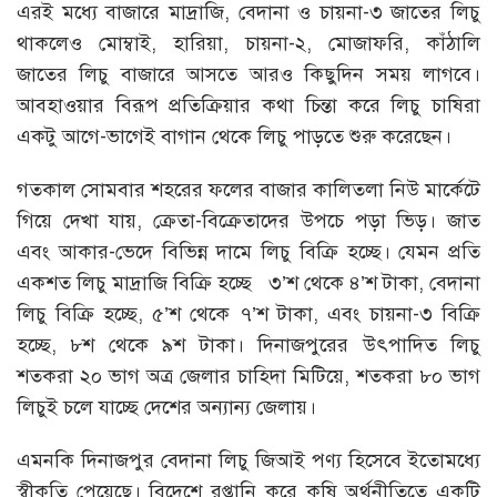
এরই মধ্যে বাজারে মাদ্রাজি, বেদানা ও চায়না-৩ জাতের লিচু
থাকলেও মোম্বাই, হারিয়া, চায়না-২, মোজাফরি, কাঁঠালি
জাতের লিচু বাজারে আসতে আরও কিছুদিন সময় লাগবে।
আবহাওয়ার বিরূপ প্রতিক্রিয়ার কথা চিন্তা করে লিচু চাষিরা
একটু আগে-ভাগেই বাগান থেকে লিচু পাড়তে শুরু করেছেন।
গতকাল সোমবার শহরের ফলের বাজার কালিতলা নিউ মার্কেটে
গিয়ে দেখা যায়, ক্রেতা-বিক্রেতাদের উপচে পড়া ভিড়। জাত
এবং আকার-ভেদে বিভিন্ন দামে লিচু বিক্রি হচ্ছে। যেমন প্রতি
একশত লিচু মাদ্রাজি বিক্রি হচ্ছে ৩’শ থেকে ৪’শ টাকা, বেদানা
লিচু বিক্রি হচ্ছে, ৫’শ থেকে ৭’শ টাকা, এবং চায়না-৩ বিক্রি
হচ্ছে, ৮শ থেকে ৯শ টাকা। দিনাজপুরের উৎপাদিত লিচু
শতকরা ২০ ভাগ অত্র জেলার চাহিদা মিটিয়ে, শতকরা ৮০ ভাগ
লিচুই চলে যাচ্ছে দেশের অন্যান্য জেলায়।
এমনকি দিনাজপুর বেদানা লিচু জিআই পণ্য হিসেবে ইতোমধ্যে
স্বীকৃতি পেয়েছে। বিদেশে রপ্তানি করে কৃষি অর্থনীতিতে একটি