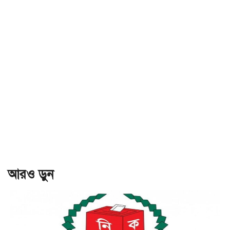
আরও ড়ুন