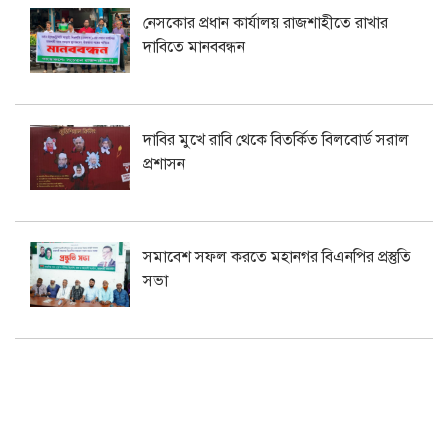
নেসকোর প্রধান কার্যালয় রাজশাহীতে রাখার
দাবিতে মানববন্ধন
দাবির মুখে রাবি থেকে বিতর্কিত বিলবোর্ড সরাল
প্রশাসন
সমাবেশ সফল করতে মহানগর বিএনপির প্রস্তুতি
সভা