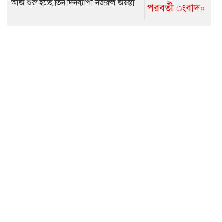
আজ শুরু হচ্ছে তিন দিনব্যাপী নজরুল জয়ন্তী
পরবর্তী ংবাদ»