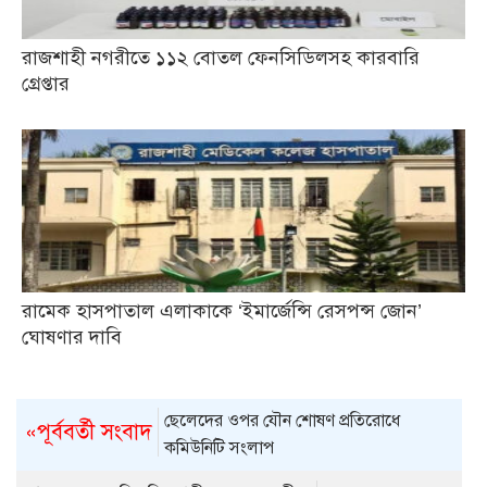
রাজশাহী নগরীতে ১১২ বোতল ফেনসিডিলসহ কারবারি
গ্রেপ্তার
রামেক হাসপাতাল এলাকাকে ‘ইমার্জেন্সি রেসপন্স জোন’
ঘোষণার দাবি
ছেলেদের ওপর যৌন শোষণ প্রতিরোধে
«পূর্ববর্তী সংবাদ
কমিউনিটি সংলাপ