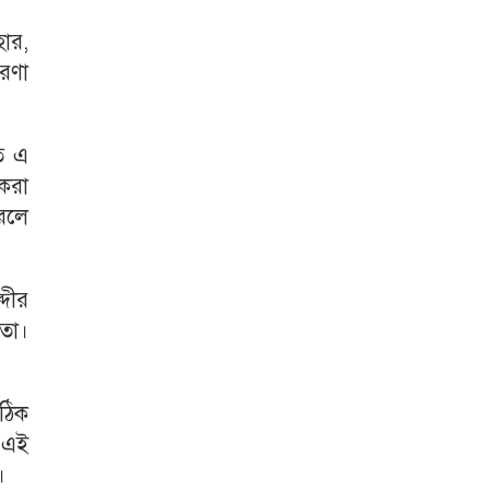
হার,
রণা
লত এ
 করা
করলে
দীর
তো।
ঠিক
ে এই
।