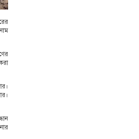
ারের
 নাম
িণের
 করা
ার।
টার।
্ধান
ানোর