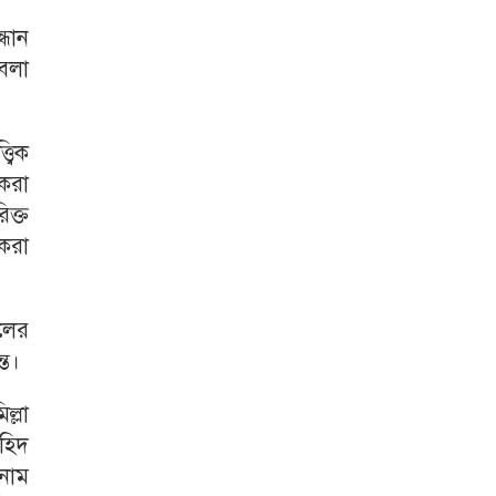
ধান
 বলা
্বিক
 করা
ক্ত
করা
িলের
্ত।
ল্লা
াহিদ
নাম