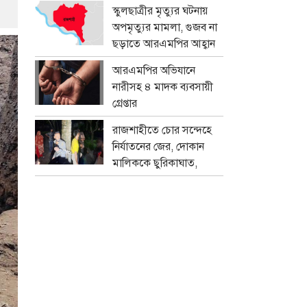
প্রতারক চক্র
স্কুলছাত্রীর মৃত্যুর ঘটনায়
অপমৃত্যুর মামলা, গুজব না
ছড়াতে আরএমপির আহ্বান
আরএমপির অভিযানে
নারীসহ ৪ মাদক ব্যবসায়ী
গ্রেপ্তার
রাজশাহীতে চোর সন্দেহে
নির্যাতনের জের, দোকান
মালিককে ছুরিকাঘাত,
মামলা