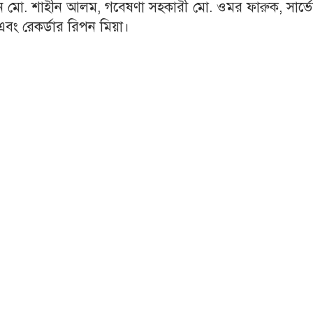
ন মো. শাহীন আলম, গবেষণা সহকারী মো. ওমর ফারুক, সার্ভে
এবং রেকর্ডার রিপন মিয়া।