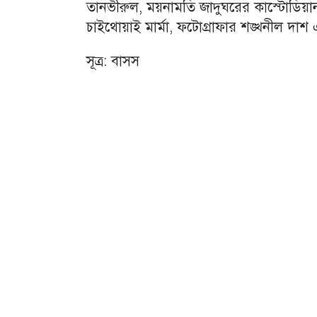
তানভীরুল, ময়নামতি জাদুঘরের কাস্টোডিয়া
চাইথোয়াই মার্মা, ফটোগ্রাফার শঙ্খনীল দাশ 
সূত্র: বাসস