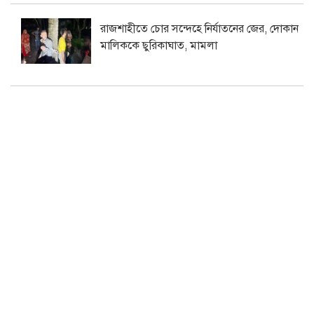
রাজশাহীতে চোর সন্দেহে নির্যাতনের জের, দোকান
মালিককে ছুরিকাঘাত, মামলা