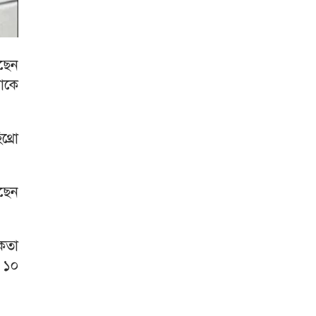
েছেন
াকে
্রো
ছেন
িকতা
 ১০