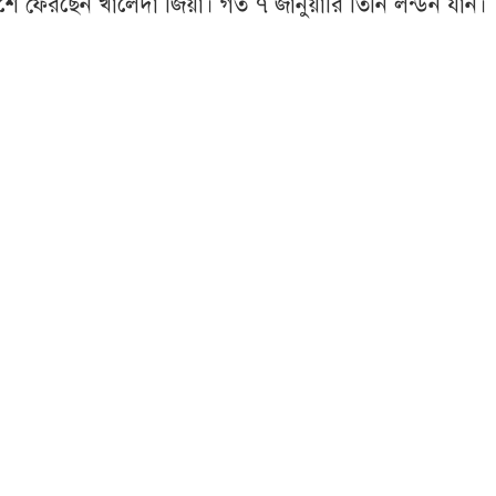
েশে ফেরছেন খালেদা জিয়া। গত ৭ জানুয়ারি তিনি লন্ডন যান।