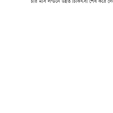
চার মাস লন্ডনে উন্নত চিকিৎসা শেষ করে দ