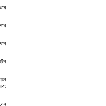
ঢ়তায়
নার
যান
ংটন
ানে
এবং
োসেন