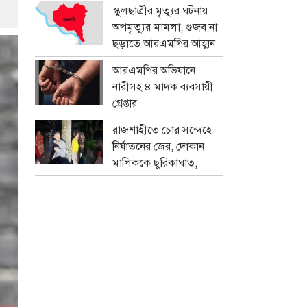
প্রতারক চক্র
স্কুলছাত্রীর মৃত্যুর ঘটনায়
অপমৃত্যুর মামলা, গুজব না
ছড়াতে আরএমপির আহ্বান
আরএমপির অভিযানে
নারীসহ ৪ মাদক ব্যবসায়ী
গ্রেপ্তার
রাজশাহীতে চোর সন্দেহে
নির্যাতনের জের, দোকান
মালিককে ছুরিকাঘাত,
মামলা