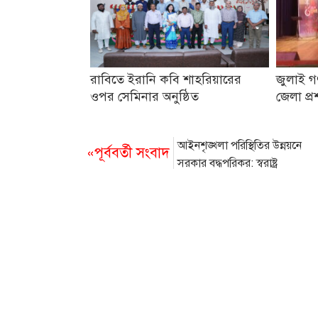
রাবিতে ইরানি কবি শাহরিয়ারের
জুলাই গণ
ওপর সেমিনার অনুষ্ঠিত
জেলা প্র
আইনশৃঙ্খলা পরিস্থিতির উন্নয়নে
«পূর্ববর্তী সংবাদ
সরকার বদ্ধপরিকর: স্বরাষ্ট্র
উপদেষ্টা