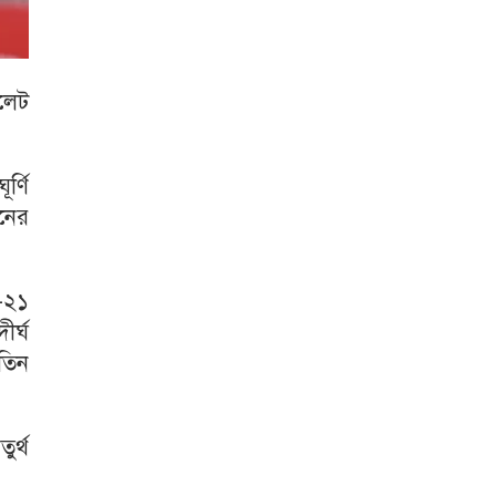
লেট
র্ণি
নের
-২১
ীর্ঘ
তিন
ুর্থ