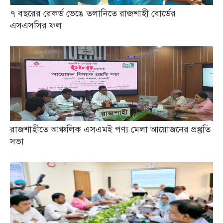
৭ বছরের রেকর্ড ভেঙে তলানিতে রাজশাহী বোর্ডের
এসএসসির ফল
রাজশাহীতে আঞ্চলিক এসএমই পণ্য মেলা আয়োজনের প্রস্তুতি
সভা