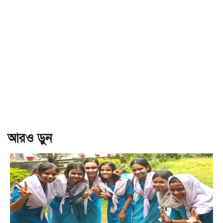
আরও ড়ুন