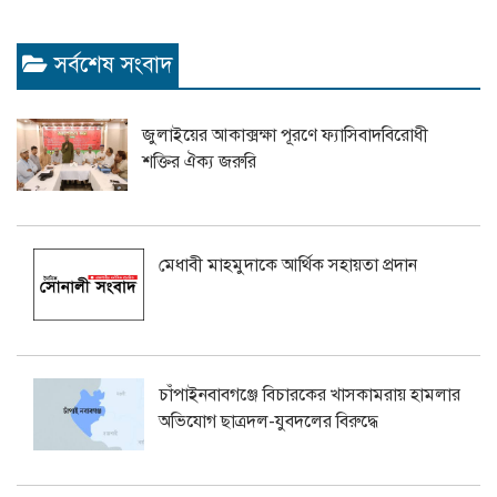
সর্বশেষ সংবাদ
জুলাইয়ের আকাক্সক্ষা পূরণে ফ্যাসিবাদবিরোধী
শক্তির ঐক্য জরুরি
মেধাবী মাহমুদাকে আর্থিক সহায়তা প্রদান
চাঁপাইনবাবগঞ্জে বিচারকের খাসকামরায় হামলার
অভিযোগ ছাত্রদল-যুবদলের বিরুদ্ধে