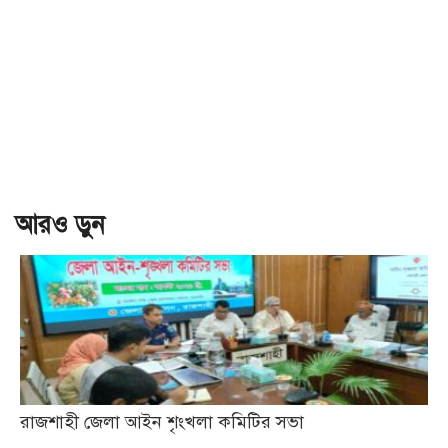
আরও ড়ুন
রাজশাহী জেলা আইন শৃংখলা কমিটির সভা