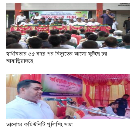
স্বাধীনতার ৫৫ বছর পর বিদ্যুতের আলো ফুটছে চর
আষাড়িয়াদহে
তানোরে কমিউনিটি পুলিশিং সভা