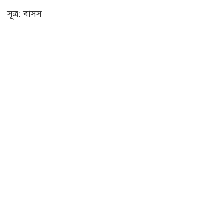
সূত্র: বাসস