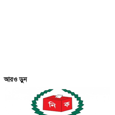
আরও ড়ুন