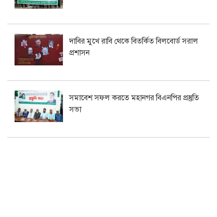
দাবির মুখে রাবি থেকে বিতর্কিত বিলবোর্ড সরাল
প্রশাসন
সমাবেশ সফল করতে মহানগর বিএনপির প্রস্তুতি
সভা