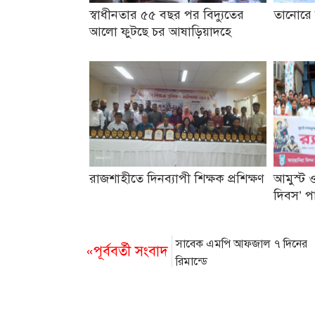
স্বাধীনতার ৫৫ বছর পর বিদ্যুতের
তানোরে 
আলো ফুটছে চর আষাড়িয়াদহে
রাজশাহীতে দিনব্যাপী শিক্ষক প্রশিক্ষণ
আমুস্ট ও
দিবস’ প
সাবেক এমপি আফজাল ৭ দিনের
«পূর্ববর্তী সংবাদ
রিমান্ডে