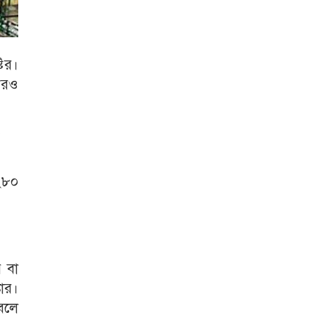
টির।
নেরও
 ২৮০
 বা
কোর।
 বলে