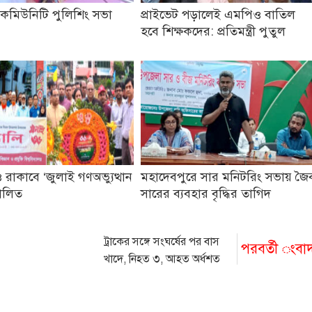
কমিউনিটি পুলিশিং সভা
প্রাইভেট পড়ালেই এমপিও বাতিল
হবে শিক্ষকদের: প্রতিমন্ত্রী পুতুল
 রাকাবে ‘জুলাই গণঅভ্যুত্থান
মহাদেবপুরে সার মনিটরিং সভায় জৈ
ালিত
সারের ব্যবহার বৃদ্ধির তাগিদ
ট্রাকের সঙ্গে সংঘর্ষের পর বাস
পরবর্তী ংবা
খাদে, নিহত ৩, আহত অর্ধশত