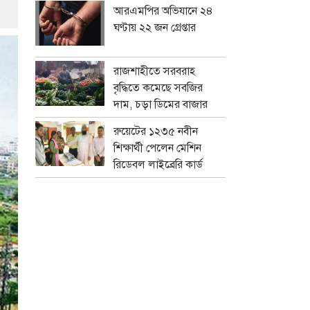
আরএমপির অভিযানে ২৪
ঘণ্টায় ২২ জন গ্রেপ্তার
রাজশাহীতে সরবরাহ
বৃদ্ধিতে কমেছে সবজির
দাম, চড়া ডিমের বাজার
রুয়েটের ১২৩৫ নবীন
শিক্ষার্থী পেলেন মেশিন
রিডেবল লাইব্রেরি কার্ড