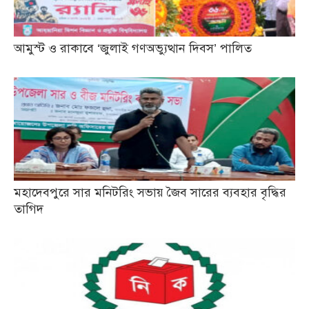
আমুস্ট ও রাকাবে ‘জুলাই গণঅভ্যুত্থান দিবস’ পালিত
মহাদেবপুরে সার মনিটরিং সভায় জৈব সারের ব্যবহার বৃদ্ধির
তাগিদ