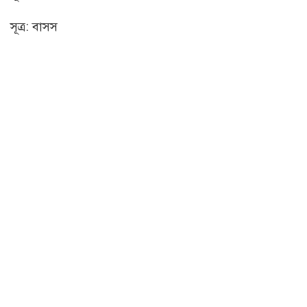
সূত্র: বাসস