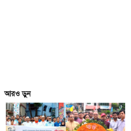
আরও ড়ুন