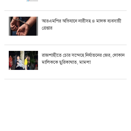
আরএমপির অভিযানে নারীসহ ৪ মাদক ব্যবসায়ী
গ্রেপ্তার
রাজশাহীতে চোর সন্দেহে নির্যাতনের জের, দোকান
মালিককে ছুরিকাঘাত, মামলা