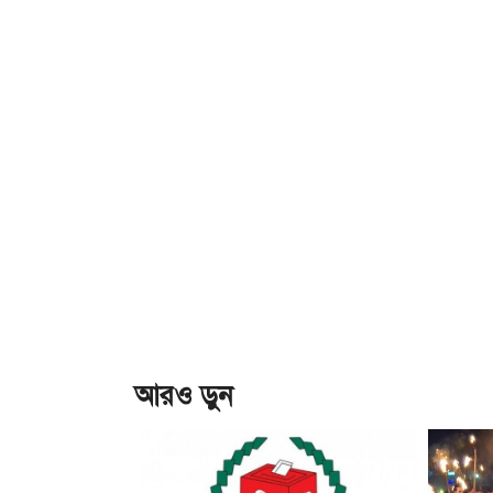
আরও ড়ুন