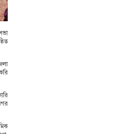
 সভা
্ঠিত
জেলা
াকরি
ারি
ানগর
মিক