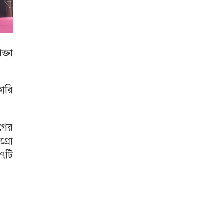
ক্তা
ারি
াগের
গ্রো
 ৭টি