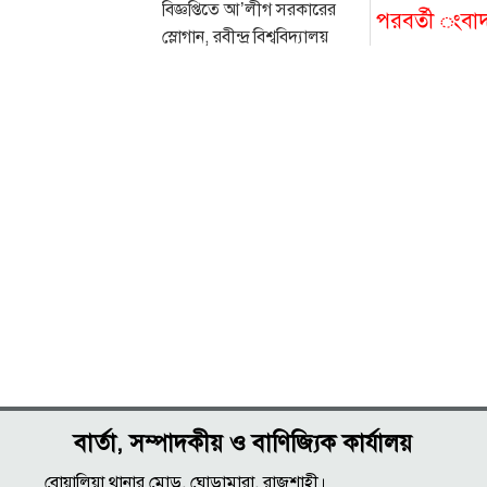
বিজ্ঞপ্তিতে আ’লীগ সরকারের
পরবর্তী ংবা
স্লোগান, রবীন্দ্র বিশ্ববিদ্যালয়
পরিচালক সাময়িক বরখাস্ত
বার্তা, সম্পাদকীয় ও বাণিজ্যিক কার্যালয়
বোয়ালিয়া থানার মোড়, ঘোড়ামারা, রাজশাহী।