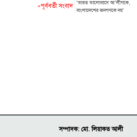
‘ভারত ভালোবাসে আ’লীগকে,
«পূর্ববর্তী সংবাদ
বাংলাদেশের জনগণকে নয়’
সম্পাদক: মো. লিয়াকত আলী