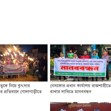
তৃত্বকে নিয়ে কুৎসার
নেসকোর প্রধান কার্যালয় রাজশাহীতে
র প্রতিবাদে গোদাগাড়ীতে
রাখার দাবিতে মানববন্ধন