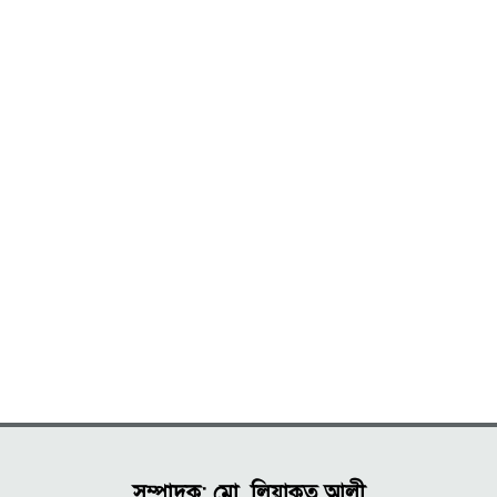
সম্পাদক: মো. লিয়াকত আলী