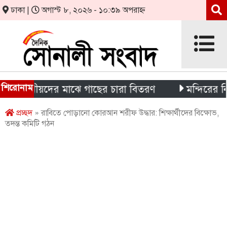
ঢাকা |
অগাস্ট ৮, ২০২৬ - ১০:৩৯ অপরাহ্ন
শিরোনাম
স্থানীয়দের মাঝে গাছের চারা বিতরণ
মন্দিরের নিজস্ব জম
প্রচ্ছদ
» রাবিতে পোড়ানো কোরআন শরীফ উদ্ধার: শিক্ষার্থীদের বিক্ষোভ,
তদন্ত কমিটি গঠন