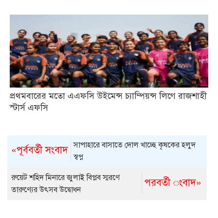
প্রথমবারের মতো এএফসি উইমেন্স চ্যাম্পিয়ন্স লিগে রাজশাহী
স্টার্স এফসি
সাপাহারে বাসাতে দোল খাচ্ছে কৃষকের হলুদ
«পূর্ববর্তী সংবাদ
স্বপ্ন
রুয়েট শহিদ মিনারে জুলাই বিপ্লব স্মরণে
পরবর্তী ংবাদ»
তারুণ্যের উৎসব উদ্বোধন