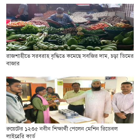
রাজশাহীতে সরবরাহ বৃদ্ধিতে কমেছে সবজির দাম, চড়া ডিমের
বাজার
রুয়েটের ১২৩৫ নবীন শিক্ষার্থী পেলেন মেশিন রিডেবল
লাইব্রেরি কার্ড