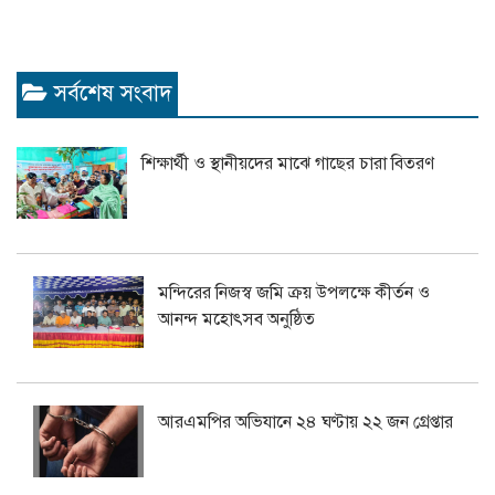
সর্বশেষ সংবাদ
শিক্ষার্থী ও স্থানীয়দের মাঝে গাছের চারা বিতরণ
মন্দিরের নিজস্ব জমি ক্রয় উপলক্ষে কীর্তন ও
আনন্দ মহোৎসব অনুষ্ঠিত
আরএমপির অভিযানে ২৪ ঘণ্টায় ২২ জন গ্রেপ্তার