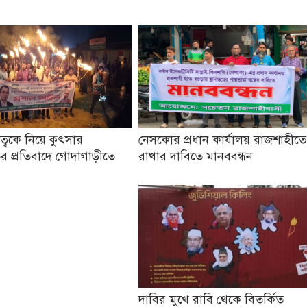
তৃত্বকে নিয়ে কুৎসার
নেসকোর প্রধান কার্যালয় রাজশাহীতে
র প্রতিবাদে গোদাগাড়ীতে
রাখার দাবিতে মানববন্ধন
দাবির মুখে রাবি থেকে বিতর্কিত