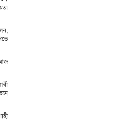
িকতা
লেন,
খতে
 আজ
ধাবী
ভেনে
াহী