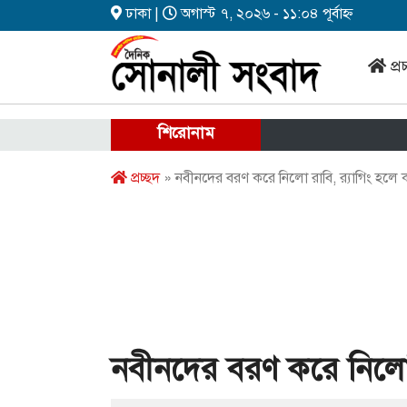
ঢাকা |
অগাস্ট ৭, ২০২৬ - ১১:০৪ পূর্বাহ্ন
প্র
শিরোনাম
প্রচ্ছদ
» নবীনদের বরণ করে নিলো রাবি, র‌্যাগিং হলে ক
নবীনদের বরণ করে নিলো রা