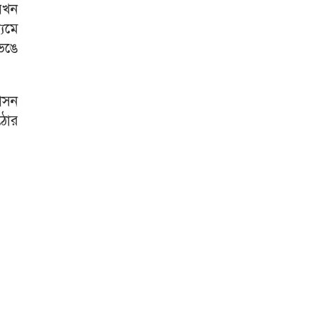
 যখন
যমে
েঙে
াসন
কঠোর