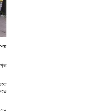
টেশন
বাগত
 একে
ানতে
ন্দে