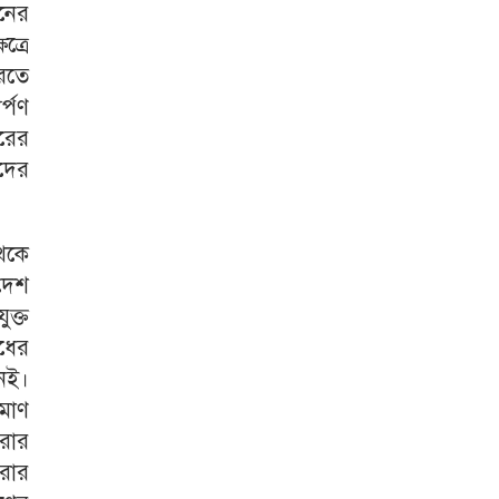
ইনের
ত্রে
করতে
র্পণ
রের
িদের
েকে
াদেশ
ুক্ত
াধের
েই।
রমাণ
করার
রার