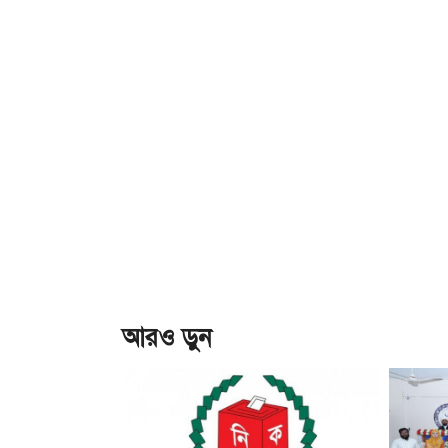
আরও ড়ুন