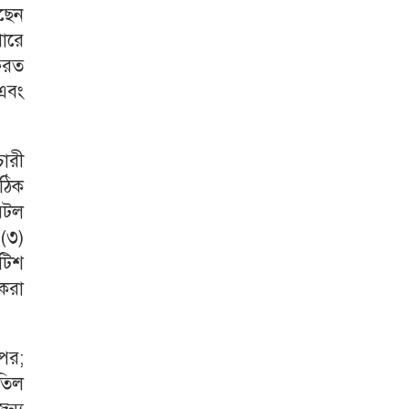
েছেন
পারে
ফেরত
 এবং
চারী
সঠিক
অটল
(৩)
টিশ
 করা
পর;
াতিল