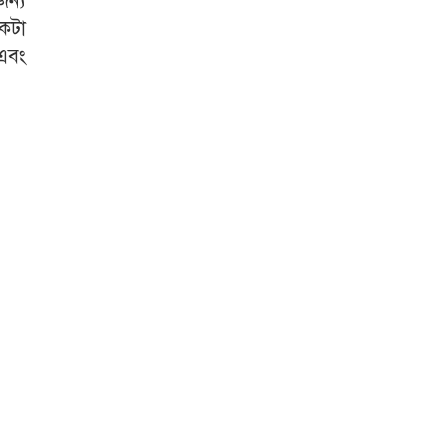
জন্য
কটা
এবং