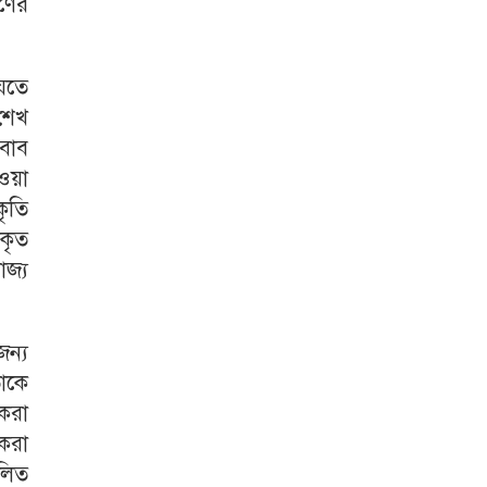
পণের
যেতে
শেখ
বাব
ওয়া
ৃতি
ধকৃত
োজ্য
ন্য
তাকে
 করা
 করা
ফলিত