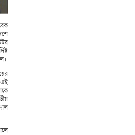
বেক
দেশে
িউটর
িষ্ট
িল।
ায়ের
 এই
নাকে
তীয়
্দাল
ালে