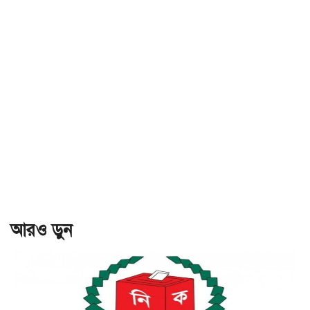
আরও ড়ুন