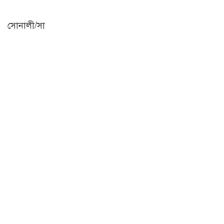
সোনালী/সা