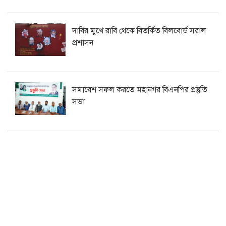
দাবির মুখে রাবি থেকে বিতর্কিত বিলবোর্ড সরাল
প্রশাসন
সমাবেশ সফল করতে মহানগর বিএনপির প্রস্তুতি
সভা