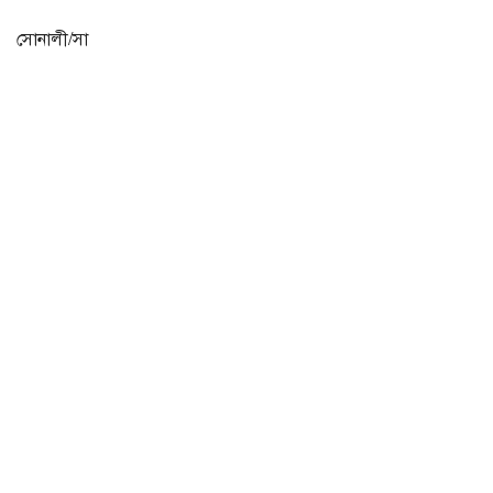
সোনালী/সা