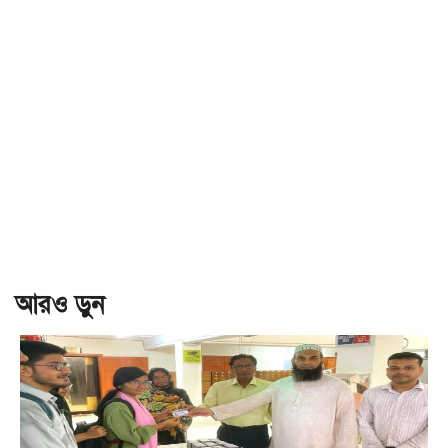
আরও ড়ুন