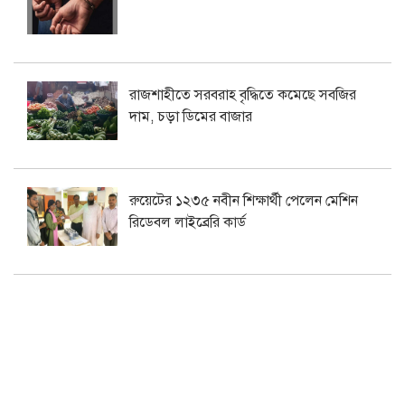
রাজশাহীতে সরবরাহ বৃদ্ধিতে কমেছে সবজির
দাম, চড়া ডিমের বাজার
রুয়েটের ১২৩৫ নবীন শিক্ষার্থী পেলেন মেশিন
রিডেবল লাইব্রেরি কার্ড