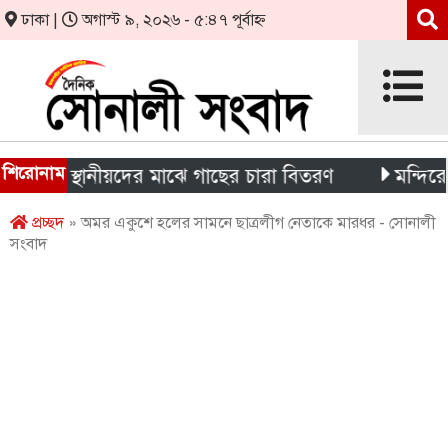
ঢাকা |
অগাস্ট ৯, ২০২৬ - ৫:৪৭ পূর্বাহ্ন
শিরোনাম
থী ও স্থানীয়দের মাঝে গাছের চারা বিতরণ
মন্দিরের নিজস
প্রচ্ছদ
» অমর একুশে হলের সামনে ছাত্রলীগ নেতাকে মারধর - সোনালী
সংবাদ