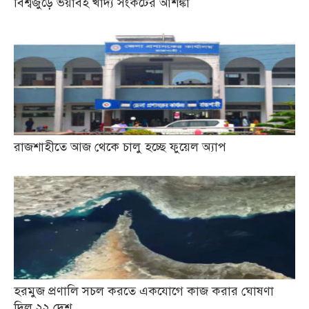
বিশ্বজুড়ে ভয়াবহ খাদ্য সংকটের আশঙ্কা
রাজশাহীতে আজ থেকে চালু হচ্ছে ফুয়েল অ্যাপ
হরমুজ প্রণালি সচল করতে একযোগে কাজ করার ঘোষণা
দিল ২২ দেশ