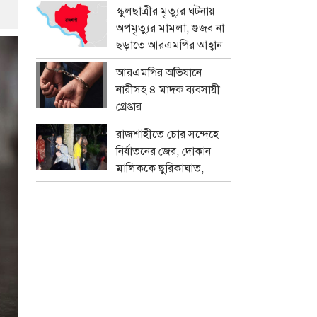
প্রতারক চক্র
স্কুলছাত্রীর মৃত্যুর ঘটনায়
অপমৃত্যুর মামলা, গুজব না
ছড়াতে আরএমপির আহ্বান
আরএমপির অভিযানে
নারীসহ ৪ মাদক ব্যবসায়ী
গ্রেপ্তার
রাজশাহীতে চোর সন্দেহে
নির্যাতনের জের, দোকান
মালিককে ছুরিকাঘাত,
মামলা