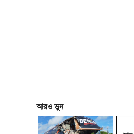
আরও ড়ুন