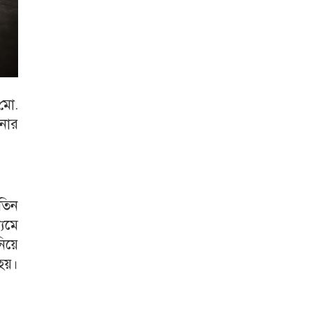
মো.
নার
তিন
্যমে
িয়ে
হয়।