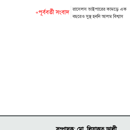
রাসেলস ভাইপারের কামড়ে এক
«পূর্ববর্তী সংবাদ
বছরেও সুস্থ হননি আলম বিশ্বাস
সম্পাদক: মো. লিয়াকত আলী