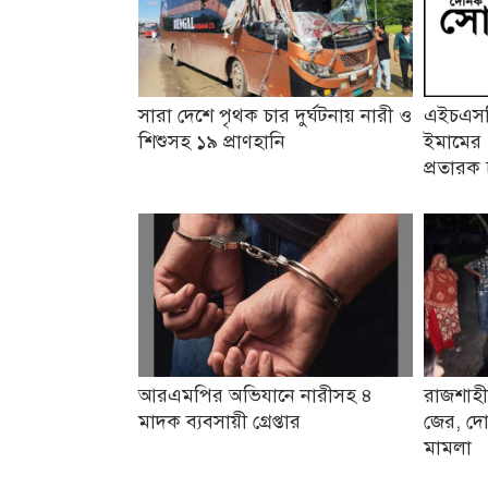
সারা দেশে পৃথক চার দুর্ঘটনায় নারী ও
এইচএসসি
শিশুসহ ১৯ প্রাণহানি
ইমামের 
প্রতারক 
আরএমপির অভিযানে নারীসহ ৪
রাজশাহী
মাদক ব্যবসায়ী গ্রেপ্তার
জের, দো
মামলা