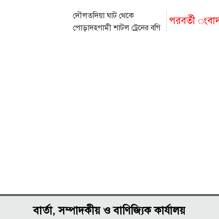
দৌলতদিয়া ঘাট থেকে
পরবর্তী ংবা
পোড়াদহগামী শাটল ট্রেনের বগি
লাইনচ্যুত
বার্তা, সম্পাদকীয় ও বাণিজ্যিক কার্যালয়