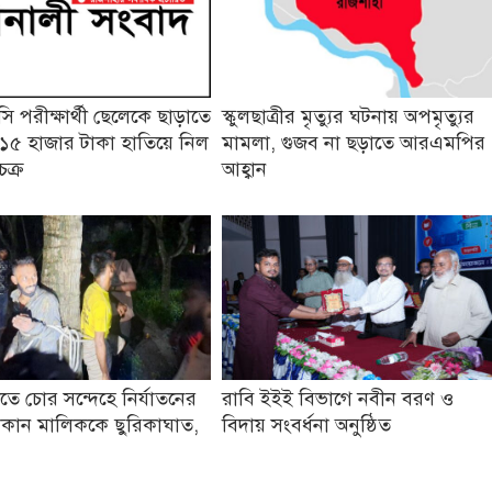
 পরীক্ষার্থী ছেলেকে ছাড়াতে
স্কুলছাত্রীর মৃত্যুর ঘটনায় অপমৃত্যুর
১৫ হাজার টাকা হাতিয়ে নিল
মামলা, গুজব না ছড়াতে আরএমপির
চক্র
আহ্বান
তে চোর সন্দেহে নির্যাতনের
রাবি ইইই বিভাগে নবীন বরণ ও
কান মালিককে ছুরিকাঘাত,
বিদায় সংবর্ধনা অনুষ্ঠিত