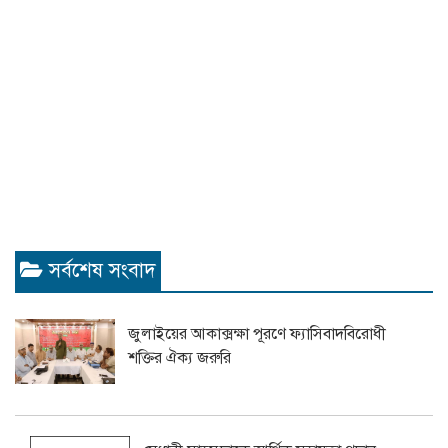
সর্বশেষ সংবাদ
জুলাইয়ের আকাক্সক্ষা পূরণে ফ্যাসিবাদবিরোধী
শক্তির ঐক্য জরুরি