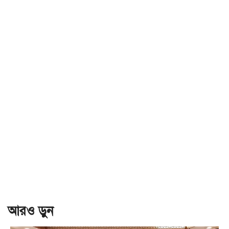
আরও ড়ুন