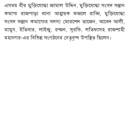
এসময় বীর মুক্তিযোদ্ধা জামাল উদ্দিন, মুক্তিযোদ্ধা সংসদ সন্তান
কমান্ড রাজপাড়া থানা আহ্বায়ক ফজলে রাব্বি, মুক্তিযোদ্ধা
সংসদ সন্তান কমান্ডের সদস্য মোরশেদ তাজেন, আবেদ আলী,
মামুন, ইতিবার, লাইজু, রন্জন, সুরভি, লতিফাসহ রাজশাহী
মহানগর-এর বিভিন্ন সংগঠনের নেতৃবৃন্দ উপস্থিত ছিলেন।