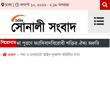
ঢাকা |
অগাস্ট ১০, ২০২৬ - ২:১৯ অপরাহ্ন
শিরোনাম
ক্ষা পূরণে ফ্যাসিবাদবিরোধী শক্তির ঐক্য জরুরি
মেধা
প্রচ্ছদ
» পবা ও চারঘাটে আইন শৃঙ্খলা কমিটির সভা