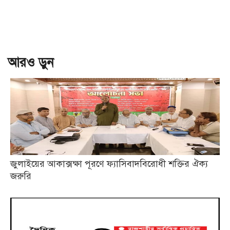
আরও ড়ুন
জুলাইয়ের আকাক্সক্ষা পূরণে ফ্যাসিবাদবিরোধী শক্তির ঐক্য
জরুরি