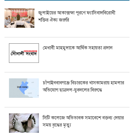
জুলাইয়ের আকাক্সক্ষা পূরণে ফ্যাসিবাদবিরোধী
শক্তির ঐক্য জরুরি
মেধাবী মাহমুদাকে আর্থিক সহায়তা প্রদান
চাঁপাইনবাবগঞ্জে বিচারকের খাসকামরায় হামলার
অভিযোগ ছাত্রদল-যুবদলের বিরুদ্ধে
সিটি কলেজে অভিভাবক সমাবেশে বক্তব্য দেয়ার
সময় বৃদ্ধের মৃত্যু