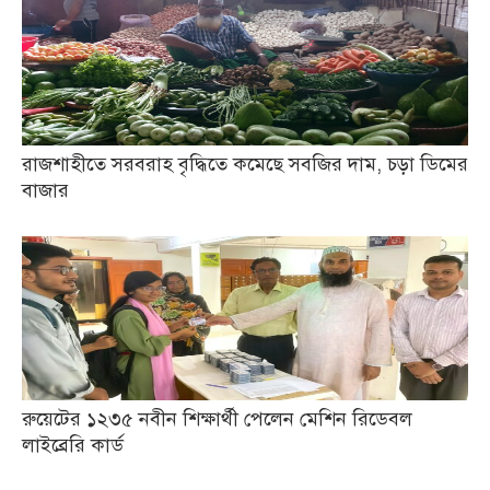
রাজশাহীতে সরবরাহ বৃদ্ধিতে কমেছে সবজির দাম, চড়া ডিমের
বাজার
রুয়েটের ১২৩৫ নবীন শিক্ষার্থী পেলেন মেশিন রিডেবল
লাইব্রেরি কার্ড