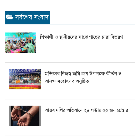
সর্বশেষ সংবাদ
শিক্ষার্থী ও স্থানীয়দের মাঝে গাছের চারা বিতরণ
মন্দিরের নিজস্ব জমি ক্রয় উপলক্ষে কীর্তন ও
আনন্দ মহোৎসব অনুষ্ঠিত
আরএমপির অভিযানে ২৪ ঘণ্টায় ২২ জন গ্রেপ্তার