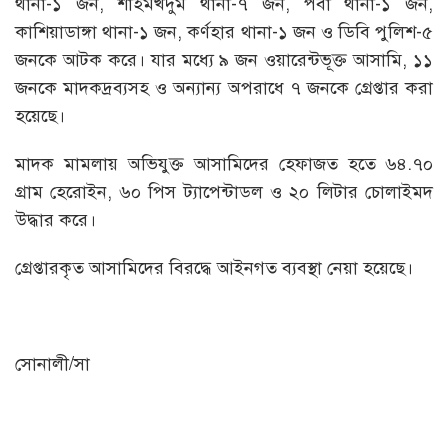
থানা-১ জন, শাহমখদুম থানা-৭ জন, পবা থানা-১ জন,
কাশিয়াডাঙ্গা থানা-১ জন, কর্ণহার থানা-১ জন ও ডিবি পুলিশ-৫
জনকে আটক করে। যার মধ্যে ৯ জন ওয়ারেন্টভূক্ত আসামি, ১১
জনকে মাদকদ্রব্যসহ ও অন্যান্য অপরাধে ৭ জনকে গ্রেপ্তার করা
হয়েছে।
মাদক মামলায় অভিযুক্ত আসামিদের হেফাজত হতে ৬৪.৭০
গ্রাম হেরোইন, ৬০ পিস ট্যাপেন্টাডল ও ২০ লিটার চোলাইমদ
উদ্ধার করে।
গ্রেপ্তারকৃত আসামিদের বিরদ্ধে আইনগত ব্যবস্থা নেয়া হয়েছে।
সোনালী/সা