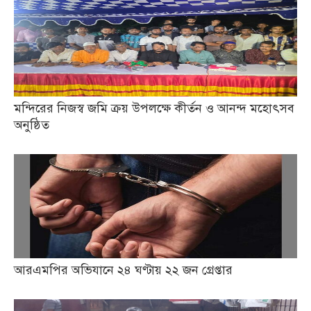
মন্দিরের নিজস্ব জমি ক্রয় উপলক্ষে কীর্তন ও আনন্দ মহোৎসব
অনুষ্ঠিত
আরএমপির অভিযানে ২৪ ঘণ্টায় ২২ জন গ্রেপ্তার