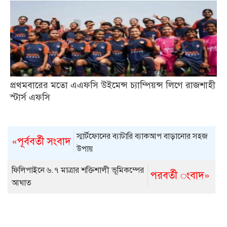
প্রথমবারের মতো এএফসি উইমেন্স চ্যাম্পিয়ন্স লিগে রাজশাহী
স্টার্স এফসি
স্মার্টফোনের ব্যাটারি ব্যাকআপ বাড়ানোর সহজ
«পূর্ববর্তী সংবাদ
উপায়
ফিলিপাইনে ৬.৭ মাত্রার শক্তিশালী ভূমিকম্পের
পরবর্তী ংবাদ»
আঘাত