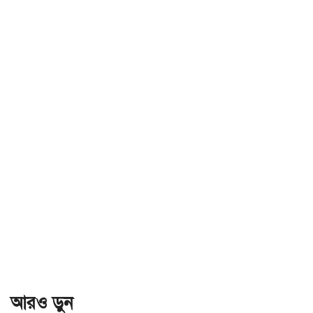
আরও ড়ুন