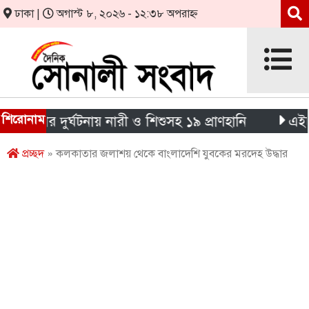
ঢাকা |
অগাস্ট ৮, ২০২৬ - ১২:৩৮ অপরাহ্ন
শিরোনাম
ার দুর্ঘটনায় নারী ও শিশুসহ ১৯ প্রাণহানি
এইচএসসি পর
প্রচ্ছদ
» কলকাতার জলাশয় থেকে বাংলাদেশি যুবকের মরদেহ উদ্ধার