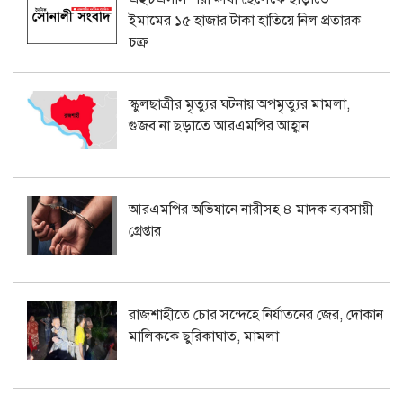
ইমামের ১৫ হাজার টাকা হাতিয়ে নিল প্রতারক
চক্র
স্কুলছাত্রীর মৃত্যুর ঘটনায় অপমৃত্যুর মামলা,
গুজব না ছড়াতে আরএমপির আহ্বান
আরএমপির অভিযানে নারীসহ ৪ মাদক ব্যবসায়ী
গ্রেপ্তার
রাজশাহীতে চোর সন্দেহে নির্যাতনের জের, দোকান
মালিককে ছুরিকাঘাত, মামলা