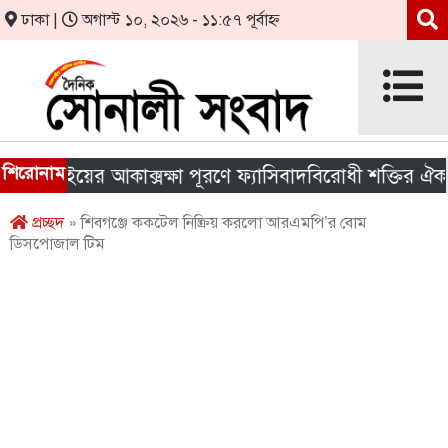
ঢাকা |
অগাস্ট ১০, ২০২৬ - ১১:৫৭ পূর্বাহ্ন
শিরোনাম
লাইয়ের আকাক্সক্ষা পূরণে ফ্যাসিবাদবিরোধী শক্তির ঐক্য জরুরি
প্রচ্ছদ
» শিবগঞ্জে ককটেল নিষ্ক্রিয় করলো আরএমপি’র বোম
ডিসপোজাল টিম