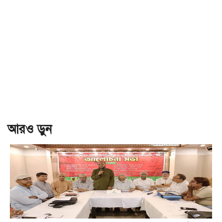
আরও ড়ুন