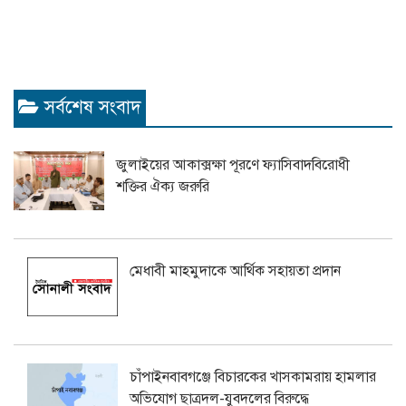
সর্বশেষ সংবাদ
জুলাইয়ের আকাক্সক্ষা পূরণে ফ্যাসিবাদবিরোধী
শক্তির ঐক্য জরুরি
মেধাবী মাহমুদাকে আর্থিক সহায়তা প্রদান
চাঁপাইনবাবগঞ্জে বিচারকের খাসকামরায় হামলার
অভিযোগ ছাত্রদল-যুবদলের বিরুদ্ধে