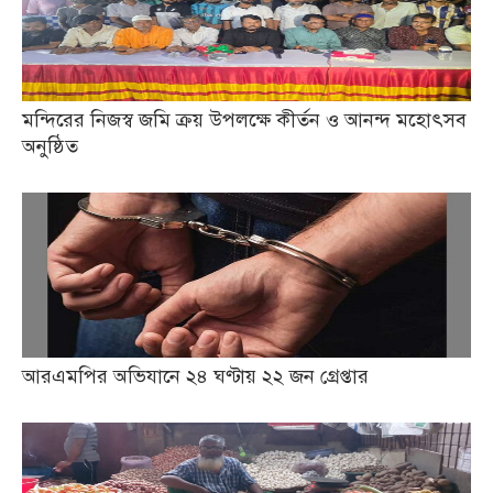
মন্দিরের নিজস্ব জমি ক্রয় উপলক্ষে কীর্তন ও আনন্দ মহোৎসব
অনুষ্ঠিত
আরএমপির অভিযানে ২৪ ঘণ্টায় ২২ জন গ্রেপ্তার