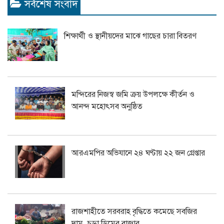
সর্বশেষ সংবাদ
শিক্ষার্থী ও স্থানীয়দের মাঝে গাছের চারা বিতরণ
মন্দিরের নিজস্ব জমি ক্রয় উপলক্ষে কীর্তন ও
আনন্দ মহোৎসব অনুষ্ঠিত
আরএমপির অভিযানে ২৪ ঘণ্টায় ২২ জন গ্রেপ্তার
রাজশাহীতে সরবরাহ বৃদ্ধিতে কমেছে সবজির
দাম, চড়া ডিমের বাজার