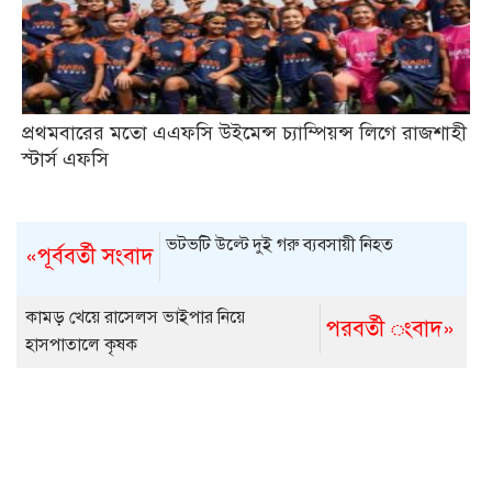
প্রথমবারের মতো এএফসি উইমেন্স চ্যাম্পিয়ন্স লিগে রাজশাহী
স্টার্স এফসি
ভটভটি উল্টে দুই গরু ব্যবসায়ী নিহত
«পূর্ববর্তী সংবাদ
কামড় খেয়ে রাসেলস ভাইপার নিয়ে
পরবর্তী ংবাদ»
হাসপাতালে কৃষক