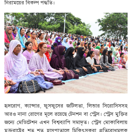
নিরাময়ের বিকল্প পদ্ধতি।
হৃদরোগ, ক্যান্সার, ফুসফুসের জটিলতা, লিভার সিরোসিসসহ
আরও নানা রোগের মূলে রয়েছে টেনশন বা স্ট্রেস। স্ট্রেস মুক্তির
জন্যে মেডিটেশন এখন বিশ্বব্যাপি সমাদৃত। স্ট্রেস মোকাবিলায়
মুক্তরাষ্ট্রের শত শত হাসপাতালে চিকিৎসকরা প্রতিরোধমূলক