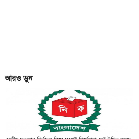
আরও ড়ুন