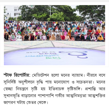
স্টাফ রিপোর্টার:
মেডিটেশন হলো মনের ব্যায়াম। নীরবে বসে
সুনির্দিষ্ট অনুশীলনে বৃদ্ধি পায় মনোযোগ ও সচেতনতা। মনের
স্বেচ্ছা নিয়ন্ত্রণে সৃষ্টি হয় ইতিবাচক দৃষ্টিভঙ্গি। প্রশান্তি আর
সুখানভূতি বাড়ানোর পাশাপাশি গভীর আত্মনিমগ্নতা আত্মশক্তির
জাগরণ ঘটায় ভেতর থেকে।