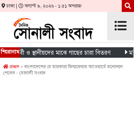
ঢাকা |
অগাস্ট ৯, ২০২৬ - ১:৫১ অপরাহ্ন
শিরোনাম
ক্ষার্থী ও স্থানীয়দের মাঝে গাছের চারা বিতরণ
মন্দিরে
প্রচ্ছদ
» বাংলাদেশের যে তারকারা ফিল্মফেয়ার অ্যাওয়ার্ডে মনোনয়ন
পেলেন - সোনালী সংবাদ