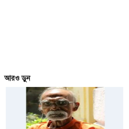
আরও ড়ুন