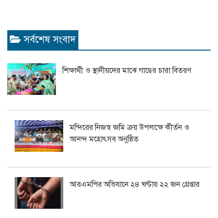
সর্বশেষ সংবাদ
শিক্ষার্থী ও স্থানীয়দের মাঝে গাছের চারা বিতরণ
মন্দিরের নিজস্ব জমি ক্রয় উপলক্ষে কীর্তন ও
আনন্দ মহোৎসব অনুষ্ঠিত
আরএমপির অভিযানে ২৪ ঘণ্টায় ২২ জন গ্রেপ্তার