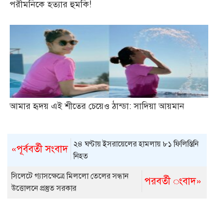
পরীমনিকে হত্যার হুমকি!
আমার হৃদয় এই শীতের চেয়েও ঠান্ডা: সাদিয়া আয়মান
২৪ ঘণ্টায় ইসরায়েলের হামলায় ৮১ ফিলিস্তিনি
«পূর্ববর্তী সংবাদ
নিহত
সিলেটে গ্যাসক্ষেত্রে মিললো তেলের সন্ধান
পরবর্তী ংবাদ»
উত্তোলনে প্রস্তুত সরকার