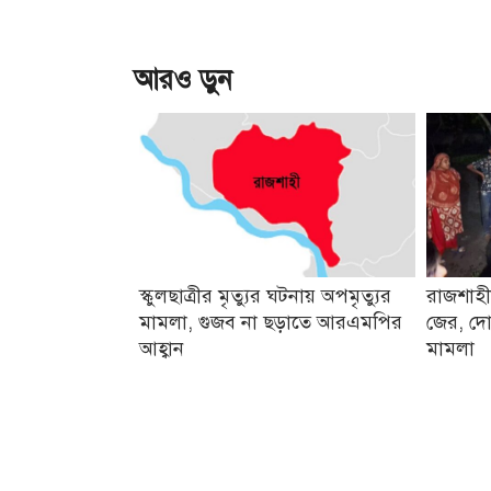
আরও ড়ুন
স্কুলছাত্রীর মৃত্যুর ঘটনায় অপমৃত্যুর
রাজশাহী
মামলা, গুজব না ছড়াতে আরএমপির
জের, দো
আহ্বান
মামলা