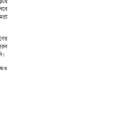
েছে
েবে
মরা
রণের
 ধরন
ি।
মেও