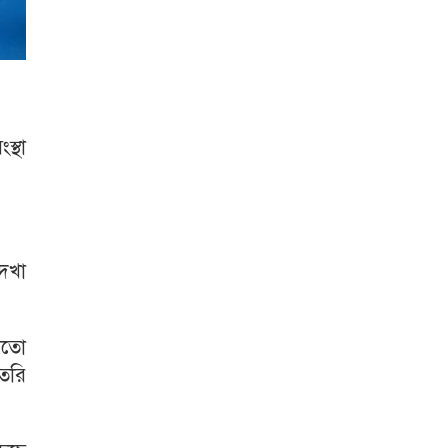
স্থা
েখা
মতো
তৈরি