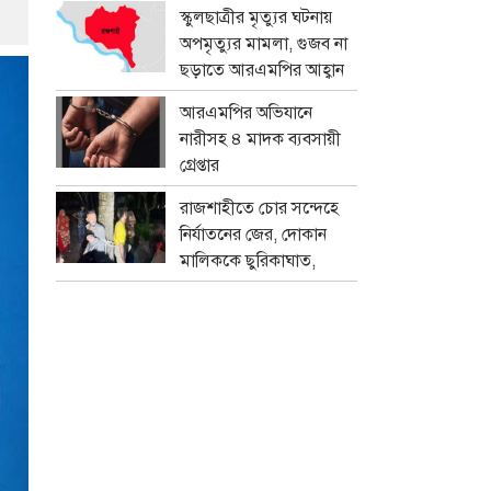
প্রতারক চক্র
স্কুলছাত্রীর মৃত্যুর ঘটনায়
অপমৃত্যুর মামলা, গুজব না
ছড়াতে আরএমপির আহ্বান
আরএমপির অভিযানে
নারীসহ ৪ মাদক ব্যবসায়ী
গ্রেপ্তার
রাজশাহীতে চোর সন্দেহে
নির্যাতনের জের, দোকান
মালিককে ছুরিকাঘাত,
মামলা