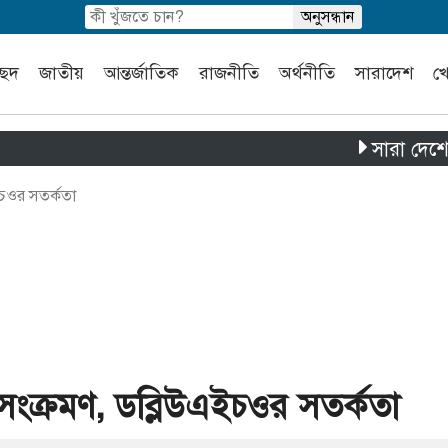
চ্ছদ
জাতীয়
আন্তর্জাতিক
রাজনীতি
অর্থনীতি
সারাদেশ
খ
সারা দেশে পৃথক চ
ইচওর সতর্কতা
 সংক্রমণ, ডব্লিউএইচওর সতর্কতা