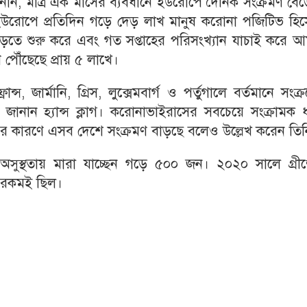
ন, মাত্র এক মাসের ব্যবধানে ইউরোপে দৈনিক সংক্রমণ বেড়
ইউরোপে প্রতিদিন গড়ে দেড় লাখ মানুষ করোনা পজিটিভ হিস
াড়তে শুরু করে এবং গত সপ্তাহের পরিসংখ্যান যাচাই করে আ
পৌঁছেছে প্রায় ৫ লাখে।
্স, জার্মানি, গ্রিস, লুক্সেমবার্গ ও পর্তুগালে বর্তমানে সংক্
ে জানান হ্যান্স ক্লাগ। করোনাভাইরাসের সবচেয়ে সংক্রামক
ভের কারণে এসব দেশে সংক্রমণ বাড়ছে বলেও উল্লেখ করেন তিন
সুস্থতায় মারা যাচ্ছেন গড়ে ৫০০ জন। ২০২০ সালে গ্রীষ্
এ রকমই ছিল।