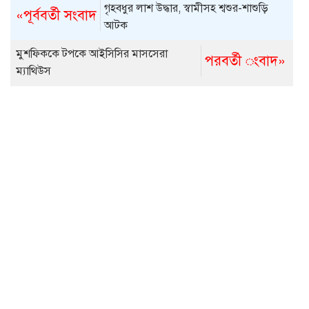
গৃহবধুর লাশ উদ্ধার, স্বামীসহ শ্বশুর-শাশুড়ি
«পূর্ববর্তী সংবাদ
আটক
মুশফিককে টপকে আইসিসির মাসসেরা
পরবর্তী ংবাদ»
ম্যাথিউস