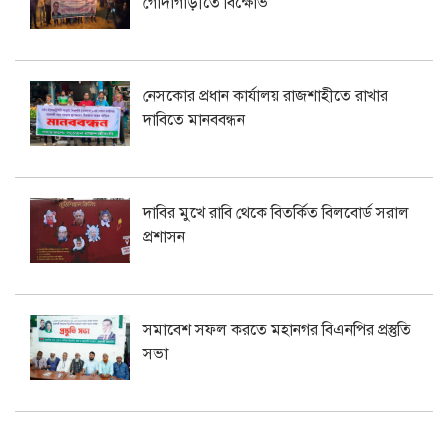
গোদাগাড়ীতে বিক্ষোভ
নেসকোর প্রধান কার্যালয় রাজশাহীতে রাখার
দাবিতে মানববন্ধন
দাবির মুখে রাবি থেকে বিতর্কিত বিলবোর্ড সরাল
প্রশাসন
সমাবেশ সফল করতে মহানগর বিএনপির প্রস্তুতি
সভা