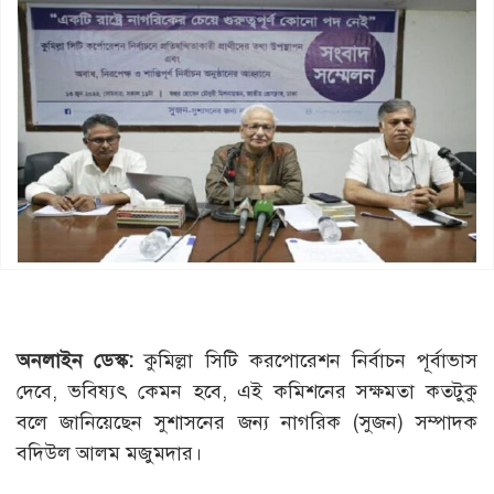
অনলাইন ডেস্ক:
কুমিল্লা সিটি করপোরেশন নির্বাচন পূর্বাভাস
দেবে, ভবিষ্যৎ কেমন হবে, এই কমিশনের সক্ষমতা কতটুকু
বলে জানিয়েছেন সুশাসনের জন্য নাগরিক (সুজন) সম্পাদক
বদিউল আলম মজুমদার।