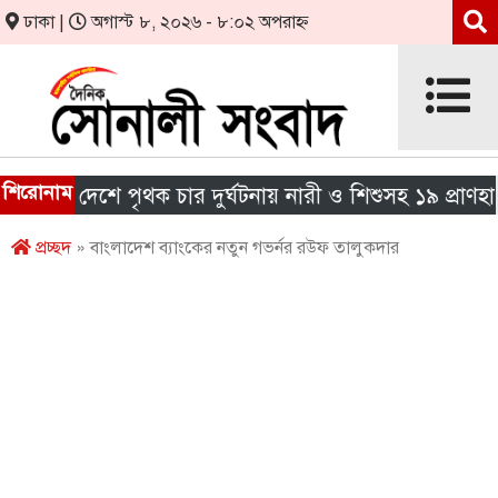
ঢাকা |
অগাস্ট ৮, ২০২৬ - ৮:০২ অপরাহ্ন
শিরোনাম
রা দেশে পৃথক চার দুর্ঘটনায় নারী ও শিশুসহ ১৯ প্রাণহানি
প্রচ্ছদ
» বাংলাদেশ ব্যাংকের নতুন গভর্নর রউফ তালুকদার