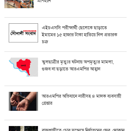
প্রাণহানি
এইচএসসি পরীক্ষার্থী ছেলেকে ছাড়াতে
ইমামের ১৫ হাজার টাকা হাতিয়ে নিল প্রতারক
চক্র
স্কুলছাত্রীর মৃত্যুর ঘটনায় অপমৃত্যুর মামলা,
গুজব না ছড়াতে আরএমপির আহ্বান
আরএমপির অভিযানে নারীসহ ৪ মাদক ব্যবসায়ী
গ্রেপ্তার
রাজশাহীতে চোর সন্দেহে নির্যাতনের জের, দোকান