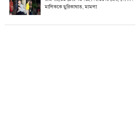
মালিককে ছুরিকাঘাত, মামলা