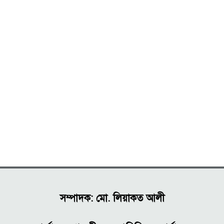
সম্পাদক: মো. লিয়াকত আলী