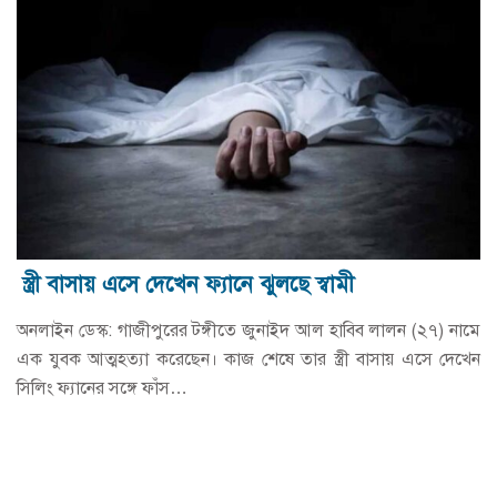
স্ত্রী বাসায় এসে দেখেন ফ্যানে ঝুলছে স্বামী
অনলাইন ডেস্ক: গাজীপুরের টঙ্গীতে জুনাইদ আল হাবিব লালন (২৭) নামে
এক যুবক আত্মহত্যা করেছেন। কাজ শেষে তার স্ত্রী বাসায় এসে দেখেন
সিলিং ফ্যানের সঙ্গে ফাঁস…