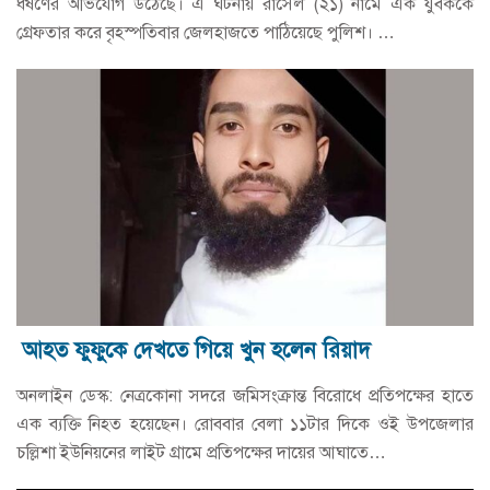
ধর্ষণের অভিযোগ উঠেছে। এ ঘটনায় রাসেল (২১) নামে এক যুবককে
গ্রেফতার করে বৃহস্পতিবার জেলহাজতে পাঠিয়েছে পুলিশ। …
আহত ফুফুকে দেখতে গিয়ে খুন হলেন রিয়াদ
অনলাইন ডেস্ক: নেত্রকোনা সদরে জমিসংক্রান্ত বিরোধে প্রতিপক্ষের হাতে
এক ব্যক্তি নিহত হয়েছেন। রোববার বেলা ১১টার দিকে ওই উপজেলার
চল্লিশা ইউনিয়নের লাইট গ্রামে প্রতিপক্ষের দায়ের আঘাতে…