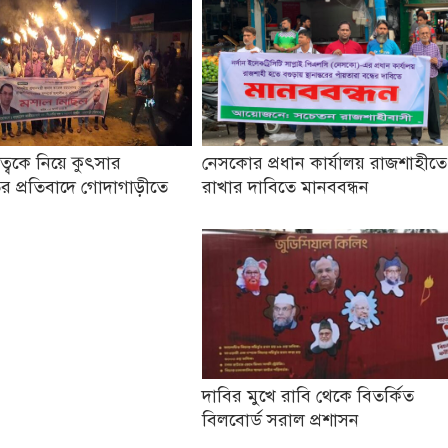
তৃত্বকে নিয়ে কুৎসার
নেসকোর প্রধান কার্যালয় রাজশাহীতে
র প্রতিবাদে গোদাগাড়ীতে
রাখার দাবিতে মানববন্ধন
দাবির মুখে রাবি থেকে বিতর্কিত
বিলবোর্ড সরাল প্রশাসন