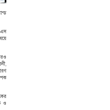
ান্ড
. এস
ষয়ে
আরও
নী,
সারণ
যাপক
াকের
ক ও