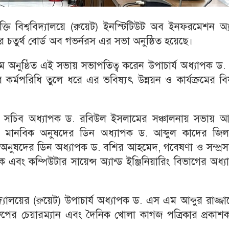
্তি বিশ্ববিদ্যালয়ে (রুয়েট) ইনস্টিটিউট অব ইনফরমেশন অ্য
র্থ বোর্ড অব গভর্নরস এর সভা অনুষ্ঠিত হয়েছে।
মে অনুষ্ঠিত এই সভায় সভাপতিত্ব করেন উপাচার্য অধ্যাপক ড
র্মপরিধি তুলে ধরে এর ভবিষ্যৎ উন্নয়ন ও কার্যক্রমের বি
সচিব অধ্যাপক ড. রবিউল ইসলামের সঞ্চালনায় সভায় 
ও মানবিক অনুষদের ডিন অধ্যাপক ড. আব্দুল কাদের জিলা
ারিং অনুষদের ডিন অধ্যাপক ড. বশির আহমেদ, গবেষণা ও সম্প্র
 এবং কম্পিউটার সায়েন্স অ্যান্ড ইঞ্জিনিয়ারিং বিভাগের অধ্
িদ্যালয়ের (রুয়েট) উপাচার্য অধ্যাপক ড. এস এম আব্দুর রাজ্জ
রুপের চেয়ারম্যান এবং দৈনিক খোলা কাগজ পত্রিকার প্রকাশ