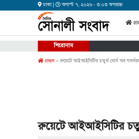
ঢাকা |
অগাস্ট ৭, ২০২৬ - ৩:০৩ অপরাহ্ন
প্র
শিরোনাম
প্রচ্ছদ
» রুয়েটে আইআইসিটির চতুর্থ বোর্ড অব গভর্নরস
রুয়েটে আইআইসিটির চতুর্