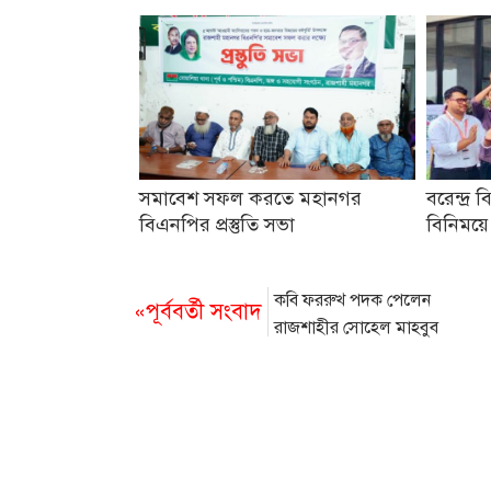
সমাবেশ সফল করতে মহানগর
বরেন্দ্র ব
বিএনপির প্রস্তুতি সভা
বিনিময়ে
কবি ফররুখ পদক পেলেন
«পূর্ববর্তী সংবাদ
রাজশাহীর সোহেল মাহবুব